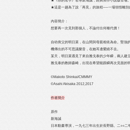
★《你的名字》名導新海誠，經典舊作小說版登場
★這是一趟為了說「再見」的旅程──一場領悟離別
內容簡介：
想要再一次見到那個人，不論付出何種代價！
自幼喪父的明日菜，在山間與母親相依為命。堅強
機傳出的不可思議樂音，在她耳邊縈繞不去。
某天，明日菜遇見了來自雅戈泰的少年瞬，兩人建
雅戈泰的教師森崎，出現在希望能跟瞬再次見面的
©Makoto Shinkai/CMMMY
©Asahi Akisaka 2012,2017
作者簡介
原作
新海誠
日本動畫導演，一九七三年出生於長野縣。二○○二