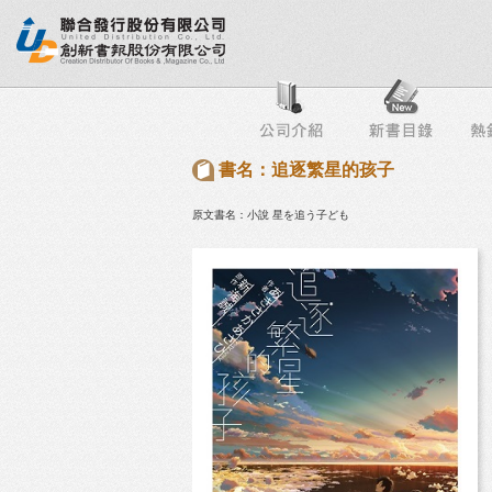
行榜
出版社專區
書店專區
目錄下載
會員服務
書名：追逐繁星的孩子
原文書名：小說 星を追う子ども