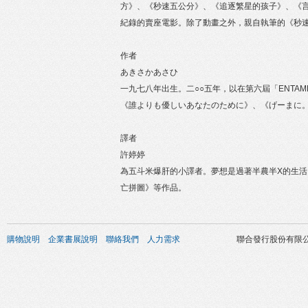
方》、《秒速五公分》、《追逐繁星的孩子》、《
紀錄的賣座電影。除了動畫之外，親自執筆的《秒
作者
あきさかあさひ
一九七八年出生。二○○五年，以在第六屆「ENT
《誰よりも優しいあなたのために》、《げーまに
譯者
許婷婷
為五斗米爆肝的小譯者。夢想是過著半農半X的生活。
亡拼圖》等作品。
購物說明
企業書展說明
聯絡我們
人力需求
聯合發行股份有限公司 版權所有