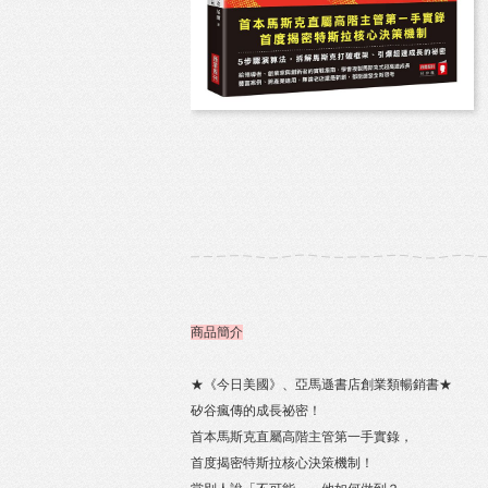
商品簡介
★《今日美國》、亞馬遜書店創業類暢銷書★
矽谷瘋傳的成長祕密！
首本馬斯克直屬高階主管第一手實錄，
首度揭密特斯拉核心決策機制！