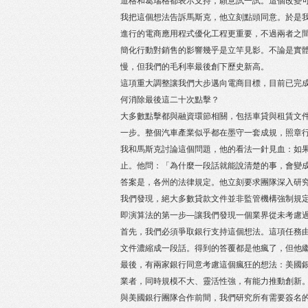
道格和葛瑞格都表示支持，願意試一試。這個改變
我把這個想法告訴馬斯克，他立刻點頭同意。於是
進行的電商應用程式優化工程更重要，不過兩者之
簡化行動對銷售的影響幾乎是立竿見影。不論是實體
慢，但我們的毛利率最後創下歷史新高。
這項重大調整讓我們大步邁向電商目標，目前已完
何消除最後這二十次點擊？
大多數點擊都與融資環節相關，包括車貸與租賃文
一步。整個汽車產業似乎都在墨守一套成規，照章
我和馬斯克討論這個問題，他的看法一針見血：如
止。他問：「為什麼一段話就能說清楚的事，會變
答案是，各州的法律規定。他立刻要求團隊深入研
我們發現，絕大多數貸款文件並非監管機構強制規
即演算法的第一步—讓我們發現一個業界從未考慮
首先，我們必須爭取銀行支持這個想法。這項任務由我們
文件濃縮成一段話。得到的答覆都是他瘋了，但他
最後，有兩家銀行同意考慮這個瘋狂的想法：美國銀行（
業者，同時規模不大、靈活性強，有能力推動創新
與美國銀行團隊合作前間，我們研究所有需要簽名的