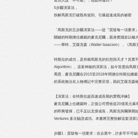
當別人說「不可能」，他如何做到？
5步驟演算法，
拆解馬斯克打破既有規則、引爆超速成長的祕密
「馬斯克的五步驟演算法——從『質疑每一項要求』
關鍵的時期擔任總裁的麥克尼爾，親身實踐並以極
——華特．艾薩克森（Walter Isaacson），《馬
特斯拉的成功，是仰賴馬斯克的狂想與天才？其實不
Algorithm）。這套神秘的演算法，如今首度由
喬恩．麥克尼爾在2015至2018年間擔任特斯
的系統無法在人物傳記中完整呈現，因此艾薩克森
【演算法：在特斯拉超高速成長期的實戰淬鍊】
麥克尼爾上任總裁時，正值公司營收從20億美元暴
的即興發揮，已不足以支撐成長，馬斯克與團隊開始
Ventures 多次驗證成功。本書將完整拆解這套演
步驟1：質疑每一項要求：在企業中，許多牢不可