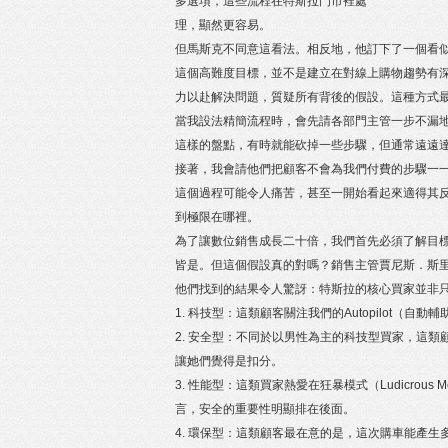
多選項，這些流程在特斯拉門市裡處
理，顯然更容易。
但馬斯克不同意這看法。相反地，他訂下了一個看
這個高難度目標，並不是建立在對線上購物趨勢有
力以赴解決問題，質疑所有背後的假設。這種方式
當我設法精簡流程時，會先請各部門主管一步不漏
這樣的盤點，有時就能砍掉一些步驟，但通常遠遠達
接著，我會請他們把顧客不會為我們付費的步驟一
這個過程可能令人痛苦，甚至一開始看起來適得其反
到極限在哪裡。
為了讓數位銷售成長二十倍，我們首先必須了解目
皆是。但這個假設真的對嗎？銷售主管賈尼斯．斯里瓦茲（Ga
他們找到的結果令人驚訝：特斯拉的核心買家並非
1. 科技型：這類顧客關注我們的Autopilot（
2. 安全型：不同於以男性為主的科技型買家，這類顧
讓她們覺得是扣分。
3. 性能型：這類買家熱愛在狂暴模式（Ludicrous
言，安全的重要性明顯排在後面。
4. 環保型：這類顧客最在意的是，這次購車能產