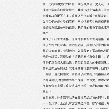
境。史特林證實我的直覺，並提到貝瑞．史瓦茲（Barry 
擇會扼殺顧客的決策能力。我連夜讀完這本書，並
剩幾個核心配置方案，這麼做不僅能減少點擊次數
如果我們能簡化整個流程，只提供顧客少數幾種選
能被視為褻瀆公司的信仰。我們真的要為了優化電
嗎？
我找了工程主管道格．菲爾德和製造主管葛瑞格．賴克
選項所衍生的成本。我們也討論了其他較小眾的特
基於這個前提，我問他們：如果我們把選項濃縮到
他們告訴我，這麼做會「讓我們看起來像本田」。
使我們正在擴大產品線，希望吸引廣大的中產階級
當我追問這種簡化對製造端會有什麼影響時，他們
一週後，他們回報說，若將選項縮減到只剩兩種基
們可以向較少的供應商集中採購，連帶提升供應鏈
從製造角度來看，這做法非常合理，但品牌形象的
開心？
在我看來，許多高奢品牌在專注產品品質的同時，
人一頁菜單，上面只有寥寥幾道菜色。顧客相信，