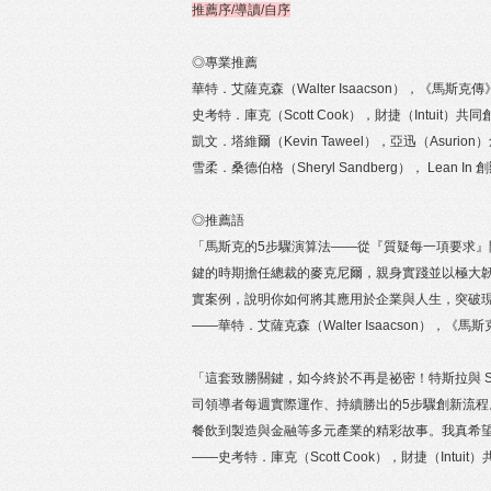
推薦序/導讀/自序
◎專業推薦
華特．艾薩克森（Walter Isaacson），《馬斯克
史考特．庫克（Scott Cook），財捷（Intuit）共
凱文．塔維爾（Kevin Taweel），亞迅（Asuri
雪柔．桑德伯格（Sheryl Sandberg）， Lean I
◎推薦語
「馬斯克的5步驟演算法——從『質疑每一項要求』
鍵的時期擔任總裁的麥克尼爾，親身實踐並以極大
實案例，說明你如何將其應用於企業與人生，突破
——華特．艾薩克森（Walter Isaacson），《馬
「這套致勝關鍵，如今終於不再是祕密！特斯拉與 S
司領導者每週實際運作、持續勝出的5步驟創新流程
餐飲到製造與金融等多元產業的精彩故事。我真希
——史考特．庫克（Scott Cook），財捷（Intuit