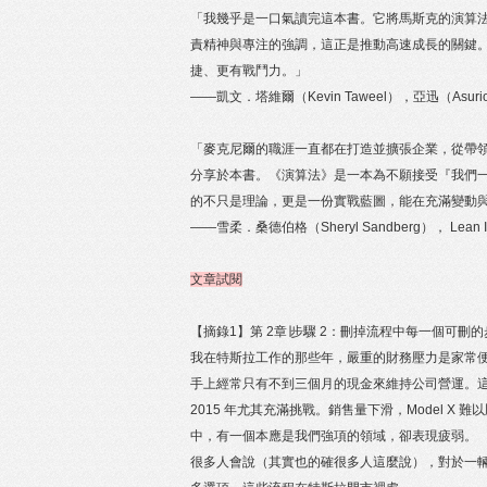
「我幾乎是一口氣讀完這本書。它將馬斯克的演算
責精神與專注的強調，這正是推動高速成長的關鍵
捷、更有戰鬥力。」
——凱文．塔維爾（Kevin Taweel），亞迅（Asu
「麥克尼爾的職涯一直都在打造並擴張企業，從帶
分享於本書。《演算法》是一本為不願接受『我們
的不只是理論，更是一份實戰藍圖，能在充滿變動
——雪柔．桑德伯格（Sheryl Sandberg）， Lean
文章試閱
【摘錄1】第 2章∣步驟 2：刪掉流程中每一個可刪的
我在特斯拉工作的那些年，嚴重的財務壓力是家常
手上經常只有不到三個月的現金來維持公司營運。
2015 年尤其充滿挑戰。銷售量下滑，Model
中，有一個本應是我們強項的領域，卻表現疲弱。
很多人會說（其實也的確很多人這麼說），對於一