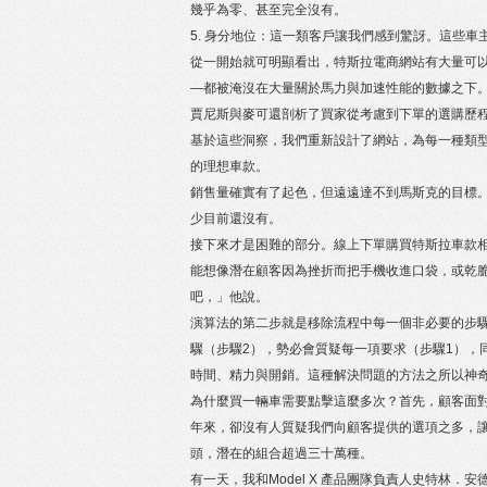
幾乎為零、甚至完全沒有。
5. 身分地位：這一類客戶讓我們感到驚訝。這些
從一開始就可明顯看出，特斯拉電商網站有大量可
—都被淹沒在大量關於馬力與加速性能的數據之下
賈尼斯與麥可還剖析了買家從考慮到下單的選購歷
基於這些洞察，我們重新設計了網站，為每一種類
的理想車款。
銷售量確實有了起色，但遠遠達不到馬斯克的目標
少目前還沒有。
接下來才是困難的部分。線上下單購買特斯拉車款
能想像潛在顧客因為挫折而把手機收進口袋，或乾
吧，」他說。
演算法的第二步就是移除流程中每一個非必要的步
驟（步驟2），勢必會質疑每一項要求（步驟1），
時間、精力與開銷。這種解決問題的方法之所以神
為什麼買一輛車需要點擊這麼多次？首先，顧客面對的選
年來，卻沒有人質疑我們向顧客提供的選項之多，
頭，潛在的組合超過三十萬種。
有一天，我和Model X 產品團隊負責人史特林．安德森（S