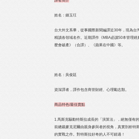
譯者簡介
姓名：鍾玉玨
台大外文系畢，從事國際新聞編譯近30年，現為台
精讀各領域名作。近期譯作《MBA必讀50本管理
麼會破產》（合譯）、《蘋果在中國》等。
姓名：吳俊廷
資深譯者，譯作包含商管財經、心理勵志類。
商品特色/最佳賣點
1.馬斯克驅動特斯拉成長的「演算法」，絕無僅有
前總裁麥克尼爾由親身參與者的視角，真實剖析特
的實戰之作。對特斯拉好奇的人不可錯過！