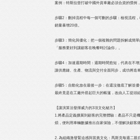
案例：特斯拉曾打破中國外資車廠必須合資的慣例，
步驟2：刪掉流程中每一個可刪的步驟：檢視流程，
銷量暴增20倍。
步驟3：簡化與優化：把一個複雜的問題拆解成簡
「服務要好到讓顧客在晚餐時討論你」。
步驟4：加速週期時間：週期時間愈短，代表在不增加固
讓供應鏈、生產、物流與交付全面同步，成功將造車
步驟5：自動化放在最後一步：在還沒徹底了解並優化
最終竟是在工廠外搭起巨大的帳篷，改由人工從頭
【讓演算法發揮威力的3項文化秘方】
1.將產品定義擴展到顧客的完整體驗：產品不只是
煩，便利用車輛數據推出自家保險，不僅解決顧客
2. 為組織激發緊迫感與當責文化：馬斯克每週二