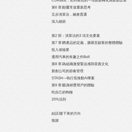
CURBEE：把特斯拉的一項創新轉化為新創企業
第6 章∣顛覆常規重新思考
五步演算法，融會貫通
深入細節
第2 部：演算法的3 項文化要素
第7 章∣將產品的定義，擴展至顧客的整體體驗
投入保險業
通用汽車的有趣之作Bolt
第8 章∣為組織激發緊迫感與當責文化
新創公司的節奏管理
STASH—執行長推動AI專案
第9 章∣親身經歷用戶的體驗
吃自己的狗糧
20%法則
結語∣接下來的方向
致謝