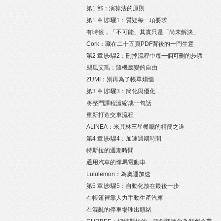
第1 部：演算法的原則
第1 章∣步驟1：質疑每一項要求
有時候，「不可能」其實只是「尚未解決」
Cork：藏在二十五頁PDF背後的一門生意
第2 章∣步驟2：刪掉流程中每一個可刪的步驟
颶風艾瑪：隨機應變的自由
ZUMI：別再為了帳單煩惱
第3 章∣步驟3：簡化與優化
將整門課程濃縮成一句話
重新打造交車流程
ALINEA：米其林三星餐廳的精簡之道
第4 章∣步驟4：加速週期時間
特斯拉的週期時間
通用汽車的悍馬電動車
Lululemon：為奧運加速
第5 章∣步驟5：自動化放在最後一步
在帳篷裡靠人力手動生產汽車
在混亂的停車場理出頭緒