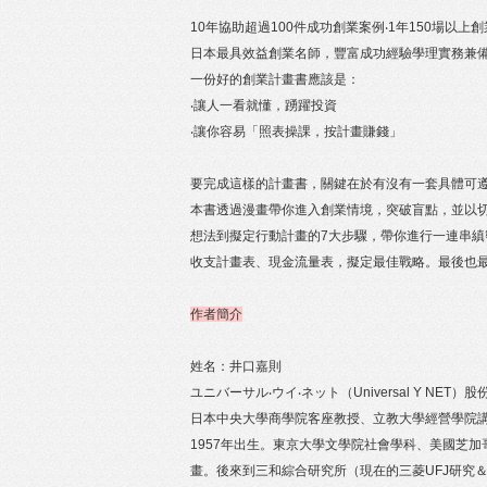
10年協助超過100件成功創業案例‧1年150場以上
日本最具效益創業名師，豐富成功經驗學理實務兼
一份好的創業計畫書應該是：
‧讓人一看就懂，踴躍投資
‧讓你容易「照表操課，按計畫賺錢」
要完成這樣的計畫書，關鍵在於有沒有一套具體可
本書透過漫畫帶你進入創業情境，突破盲點，並以
想法到擬定行動計畫的7大步驟，帶你進行一連串縝
收支計畫表、現金流量表，擬定最佳戰略。最後也
作者簡介
姓名：井口嘉則
ユニバーサル‧ウイ‧ネット（Universal Y N
日本中央大學商學院客座教授、立教大學經營學院
1957年出生。東京大學文學院社會學科、美國芝加
畫。後來到三和綜合研究所（現在的三菱UFJ研究