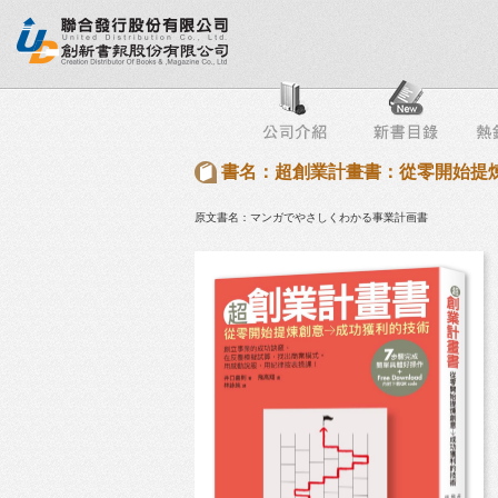
行榜
出版社專區
書店專區
目錄下載
會員服務
書名：超創業計畫書：從零開始提
原文書名：マンガでやさしくわかる事業計画書