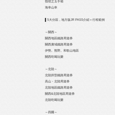
指宿之玉手箱
海幸山幸
▌5大分區，地方版JR PASS介紹＋行程範例
～關西～
關西地區鐵路周遊券
關西廣域鐵路周遊券
伊勢。熊野。和歌山地區
關西吃喝玩樂
～北陸～
北陸拱型鐵路周遊券
高山・北陸周遊券
北陸地區鐵路周遊券
關西&北陸地區周遊券
北陸吃喝玩樂
～四國～