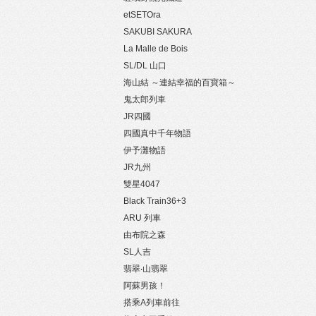
etSETOra
SAKUBI SAKURA
La Malle de Bois
SL/DL 山口
海山結 ～連結幸福的百寶箱～
鬼太郎列車
JR四國
四國真中千年物語
伊予灘物語
JR九州
雙星4047
Black Train36+3
ARU 列車
由布院之森
SL人吉
翡翠‧山翡翠
阿蘇男孩！
搭乘A列車前往