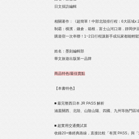
日文採訪編輯
相關著作：《超簡單！中部北陸排行程：6大區域x 
制霸：橫濱．鎌倉．箱根．富士山河口湖．靜岡伊豆．
購遊宿一次串聯！1~2日行程讓新手或玩家都能輕
姓名：墨刻編輯部
華文旅遊出版第一品牌
商品特色/最佳賣點
【本書特色】
■ 最完整西日本 JR PASS 解析
涵蓋關西、北陸、山陰山陽、四國、九州等熱門區
■ 超實用交通費試算
收錄20+條經典路線，直接比較「有買 PASS」與