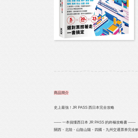
商品簡介
史上最強！JR PASS 西日本完全攻略
—— 一本搞懂西日本 JR PASS 的終極攻略書 ——
關西・北陸・山陰山陽・四國・九州交通票券完全