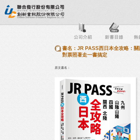
行榜
出版社專區
書店專區
目錄下載
會員服務
書名：JR PASS西日本全攻略：關
對票照著走一書搞定
原文書名：