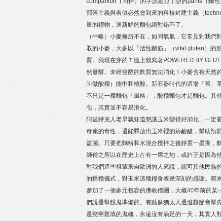
companion（同伴）的字源是拉丁語的pan
部落主義與看似必然會到來的科技封建主義（techn
量的禮物，送新鮮的麵包絕對錯不了。
（中略）小麥無所不在，如同氧氣，它常見到我們
取的小麥，大多以「活性麵筋」（vital glut
質。我現在穿的Ｔ恤上就寫著POWERED BY G
然發酵。未經發酵的麩質無法消化！小麥含有天然
叫做酸種）能中和植酸。新石器時代的這場「舊」
不只是一種麵包「風格」，酸種麵包才是麵包。其他
包，其實並不容易消化。
阿茲特克人老早就知道想讓玉米變得好消化，一定要先
毒素的毒性，還能釋放出玉米裡的菸鹼酸，幫助預
益菌。只要把麵粉和水混合攪拌之後靜置一星期，
師傅之所以在歷史上占有一席之地，或許正是因為
對我們這些祖輩來自歐洲的人來說，認可其他民族
的播種儀式，對玉米這種糧食表達深刻的感謝。稻
參加了一個多元包容的佛教僧團，大概40年前的某一天，
們說是幫餓鬼準備的。有點像猶太人過逾越節會幫
是慾壑難填的鬼魂，永遠沒有滿足的一天，其實人