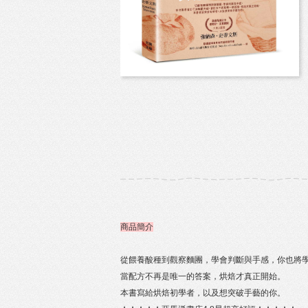
商品簡介
從餵養酸種到觀察麵團，學會判斷與手感，你也將
當配方不再是唯一的答案，烘焙才真正開始。
本書寫給烘焙初學者，以及想突破手藝的你。