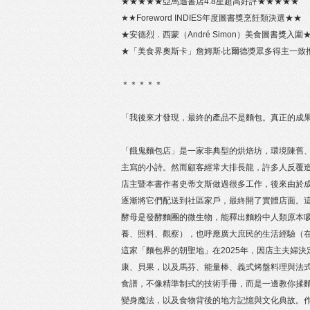
★★★★★亞馬遜書店4.8星超高好評★★★★★
★★Foreword INDIES年度圖書獎烹飪類決選★★
★安德烈．西蒙（André Simon）美食圖書獎入圍
★「美食界奧斯卡」詹姆斯‧比爾德獎眾多得主一致
＊＊＊＊＊
「我後來才發現，最終的產品不是麵包。真正的成
「餓鬼麵包店」是一家非典型的烘焙坊，環境陳舊
主寫的小詩。然而顧客經常大排長龍，許多人反覆
店主暨本書作者史蒂文斯做過很多工作，後來由於
逐漸將它們配送到社區家戶，最終開了實體店面。
酵母是發酵麵團的微生物，能釋出麵粉中人類原本
養、照料、觀察），也呼應廣大庶民的生活經驗（
這家「麵包界的朝聖地」在2025年，因店主夫婦
康、貝果，以及馬芬、能量棒、義式烤盤料理與法
食譜，不像精準制式的技術手冊，而是一邊教你揉
變身魔法，以及食物背後的地方記憶與文化典故。