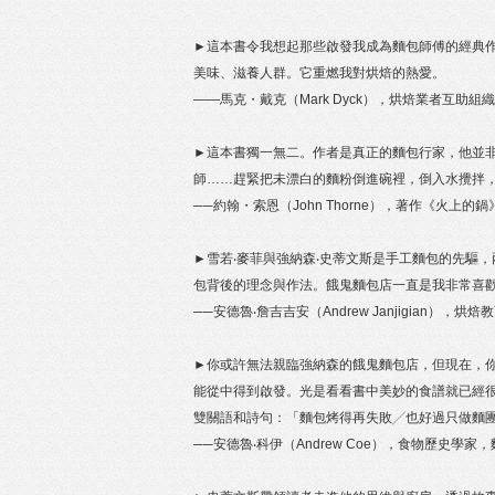
►這本書令我想起那些啟發我成為麵包師傅的經典
美味、滋養人群。它重燃我對烘焙的熱愛。
——馬克・戴克（Mark Dyck），烘焙業者互助組織Ba
►這本書獨一無二。作者是真正的麵包行家，他並
師……趕緊把未漂白的麵粉倒進碗裡，倒入水攪拌
──約翰・索恩（John Thorne），著作《火上的鍋》（
►雪若‧麥菲與強納森‧史蒂文斯是手工麵包的先驅
包背後的理念與作法。餓鬼麵包店一直是我非常喜
──安德魯‧詹吉吉安（Andrew Janjigian），烘焙
►你或許無法親臨強納森的餓鬼麵包店，但現在，
能從中得到啟發。光是看看書中美妙的食譜就已經
雙關語和詩句：「麵包烤得再失敗╱也好過只做麵
──安德魯‧科伊（Andrew Coe），食物歷史學家