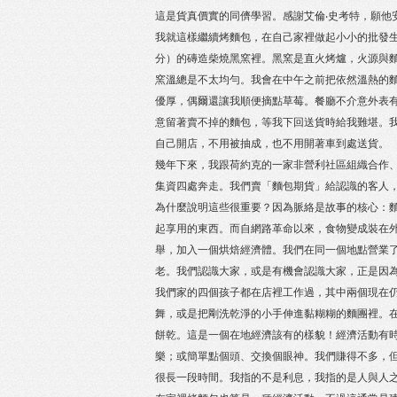
這是貨真價實的同儕學習。感謝艾倫‧史考特，願他
我就這樣繼續烤麵包，在自己家裡做起小小的批發生意。
分）的磚造柴燒黑窯裡。黑窯是直火烤爐，火源與
窯溫總是不太均勻。我會在中午之前把依然溫熱的
優厚，偶爾還讓我順便摘點草莓。餐廳不介意外表
意留著賣不掉的麵包，等我下回送貨時給我難堪。
自己開店，不用被抽成，也不用開著車到處送貨。
幾年下來，我跟荷約克的一家非營利社區組織合作
集資四處奔走。我們賣「麵包期貨」給認識的客人
為什麼說明這些很重要？因為脈絡是故事的核心：
起享用的東西。而自網路革命以來，食物變成裝在
舉，加入一個烘焙經濟體。我們在同一個地點營業
老。我們認識大家，或是有機會認識大家，正是因
我們家的四個孩子都在店裡工作過，其中兩個現在
舞，或是把剛洗乾淨的小手伸進黏糊糊的麵團裡。
餅乾。這是一個在地經濟該有的樣貌！經濟活動有
樂；或簡單點個頭、交換個眼神。我們賺得不多，
很長一段時間。我指的不是利息，我指的是人與人