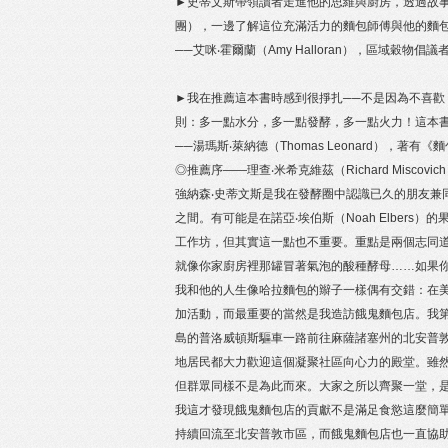
►史蒂文斯帶領讀者走進他的思維與廚房，透過故
團），一邊了解這位充滿活力的麵包師傅與他的麵
──艾咪‧霍爾蘭（Amy Halloran），區域穀物倡議者，
►我在推薦這本書時感到很掙扎──不是因為不喜
則：多一點水分，多一點發酵，多一點火力！這本
──湯瑪斯‧萊納德（Thomas Leonard），著有《麵包
◎推薦序——理查‧米希克維茲（Richard Misc
強納森‧史蒂文斯是我在發酵圈中認識已久的朋友兼同
之間。有可能是在諾亞‧埃伯斯（Noah Elbers）的果園山
工作坊，但其實這一點也不重要。重點是兩個志同
就像你家廚房裡那罐冒著氣泡的酸種酵母……如果
我和他的人生像哈拉麵包的辮子一樣偶有交錯：在
加活動，而最重要的當然是我造訪餓鬼麵包店。我第一次去
島的普洛威頓斯驅車一路前往麻薩諸塞州的北安普
地居民都大力歡迎這個凝聚社區向心力的殿堂。雖
但群眾同樣不是為此而來。大家之所以齊聚一堂，
我這才發現餓鬼麵包店的貢獻不是滿足食慾這麼簡
持續回流至北安普敦市區，而餓鬼麵包店也一直協