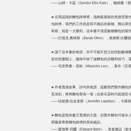
——山鐸・卡茲（Sandor Ellix Katz），暢銷書《發酵聖
►在我認識的麵包師傅裡，強納森最能欣然接受製
包師傅，我們的工作就是與不聽話的穀物、難以掌
有樣，就是一大勝利。這本書不僅是酸種麵包的製
——巴瑞克‧奧林斯（Barak Olins），詹姆斯‧比爾
►讀了這本書的食譜，你不可能不想立刻挖點酸種
當你把書闔上，腦海中除了做麵包的步驟和技巧，
——毛里齊奧・里歐（Maurizio Leo），著作《完美麵
►作者透過故事、詩句與食譜，提醒我們製作麵包
見深刻，將烤麵包譽為一場（自新石器時代延續至
——珍妮佛‧拉皮達斯（Jennifer Lapidus），
►麵包是既有趣又寬廣的主題，但製作麵包可能令
裡藏著專業麵包師傅的美味祕訣。
——愛德華‧貝爾（Edward Behr），美食雜誌《飲食的藝