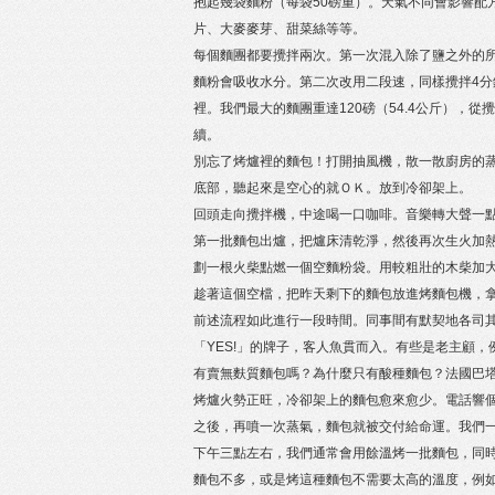
抱起幾袋麵粉（每袋50磅重）。天氣不同會影響配
片、大麥麥芽、甜菜絲等等。
每個麵團都要攪拌兩次。第一次混入除了鹽之外的所有
麵粉會吸收水分。第二次改用二段速，同樣攪拌4分
裡。我們最大的麵團重達120磅（54.4公斤）
續。
別忘了烤爐裡的麵包！打開抽風機，散一散廚房的蒸
底部，聽起來是空心的就ＯＫ。放到冷卻架上。
回頭走向攪拌機，中途喝一口咖啡。音樂轉大聲一
第一批麵包出爐，把爐床清乾淨，然後再次生火加熱
劃一根火柴點燃一個空麵粉袋。用較粗壯的木柴加
趁著這個空檔，把昨天剩下的麵包放進烤麵包機，
前述流程如此進行一段時間。同事間有默契地各司其
「YES!」的牌子，客人魚貫而入。有些是老主顧，例
有賣無麩質麵包嗎？為什麼只有酸種麵包？法國巴
烤爐火勢正旺，冷卻架上的麵包愈來愈少。電話響個不停
之後，再噴一次蒸氣，麵包就被交付給命運。我們一
下午三點左右，我們通常會用餘溫烤一批麵包，同
麵包不多，或是烤這種麵包不需要太高的溫度，例如橄欖