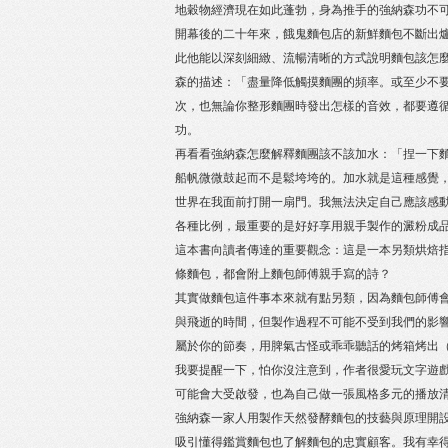
地穀物經濟現在如此蓬勃，身為推手的強納森功不
開幕後的二十年來，餓鬼麵包店的新鮮麵包不斷出
此他能以深刻細緻、流暢清晰的方式說明麵包該怎
森的描述：「盡量降低觸摸麵團的頻率。或至少不
次，也無論你整形麵團時發出怎樣的音效，都要遵
功。
再看看強納森怎麼解釋麵團該不該加水：「捏一下
船帆微微鼓起而不是鬆垮垮的。加水就是這種感覺
世界在我面前打開一扇門。我無法決定自己應該感
各種比例，最重要的是好好享用親手製作的澱粉成
這本書向讀者傳達的重要觀念：這是一本另類烘焙
條麵包，都會附上麵包師傅親手寫的詩？
其實做麵包這件事本來就有點另類，因為麵包師傅
與飛逝的時間，但製作過程不可能不受到我們的影
屬於你的節奏，用脾氣古怪或乖乖聽話的烤箱烤出
我要提醒一下，怕你沒注意到，作者很愛玩文字遊
可能會大受啟發，也為自己做一張風格多元的播放
強納森一家人用製作天然發酵麵包的技藝與原理開
吸引懂得鑑賞麵包也了解麵包的忠實顧客。我有幸