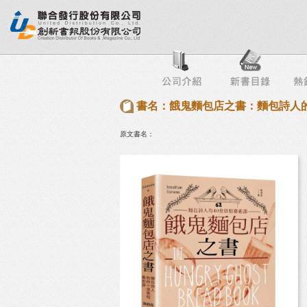
行榜
出版社專區
書店專區
目錄下載
會員服務
書名：餓鬼麵包店之書：麵包詩人的
原文書名：