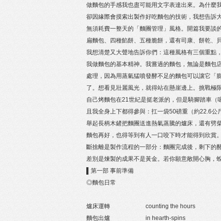
做麵包的手感我也盡可能用文字表達出來。為什麼
卻因緣際會摸索出製作好吃麵包的技術，我想告訴
無須耗費一整天的「麵團管理」風格。開篇我要談
扁麵包、四種餡餅、五種脆餅，還有司康、餅乾、
我想清楚又大聲地告訴你們：這種風格有三個重點
我做麵包的基本精神。我嘗過的麵包，無論是麵包
處理，因為用蒸氣猛噴發酵不足的麵包可以讓它「
了。想看見壯麗風光，就得站在懸崖邊上。挑戰極
自己烤麵包在21世紀是挺老派的，但是騎腳踏車（
且我全身上下都得參與：扛一袋50磅重（約22.6
舉起長柄木鏟把麵團送進熱氣蒸騰的爐床，還有劈
麵包再好，也得等到有人一口咬下時才能得到欣賞
斷捨離是製作流程的一部分：麵團完成後，剩下的
差別是煉製的成果不是黃金。若你願意敞開心胸，
▌第一部 事前準備
◎麵包日常
爐床運轉 counting the hours
麵包出爐 in hearth-spins