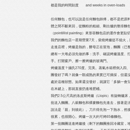
都是我的時間刻度 and weeks in oven-loads
任何麵包，也可以說是任何麵包師傅，都不是把原料摻在
體之間不斷來回，從麵粉的粗細、剛出爐的整排麵
（pointillist painting）來形容麵包店的
我們的麵包店一星期營業7天，柴燒烤爐從不熄火，
走進店裡，烤爐是熱的，酵母正在冒泡，麵團（已
總有一大堆必須先做的事：洗手、確認烤爐溫度、
手。打開窗戶。擦一擦烤爐的玻璃門。
烤爐溫度？攝氏270度。完美。蒸氣水箱裡倒入四
團發好了嗎？就像一顆成熟的果實已可摘採，但還
處於這種狀態。如果還沒發好，就讓它「多躺一會
在木鏟上，那就直接扔進堆肥桶。
我們2.5公尺高的洛皮斯烤爐（Llopis）有旋
批送入麵團。八穀麵包和裸麥麵包先進去，接著是
說法是「親」到彼此）。刀片得先泡一下熱水，然
很累，也很開心。烤爐一次大約可烤65條麵包。
第一批麵團送進烤爐後（剩下的麵團推回冷藏室，