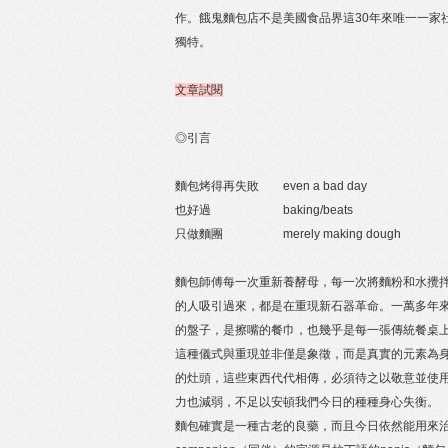
作。餓鬼麵包店不是美國食品界這30年來唯一一家
獨特。
文章試閱
◎引言
麵包烤得再失敗 even a bad day
也好過 baking/beats
只做麵團 merely making dough
麵包師傅每一次重新養酵母，每一次將麵粉和水攪
的人吸引過來，都是在重現新石器革命。一萬多年
的盤子，是擦嘴的餐巾，也幾乎是每一張傳統餐桌
這種儀式與重現並非僅是象徵，而是真實的元素為
的灶頭，這些東西代代相傳，必須待之以敬意並使
力也減弱，不足以安頓我們今日的種種身心失衡。
麵包確實是一種古老的良藥，而且今日依然能用來