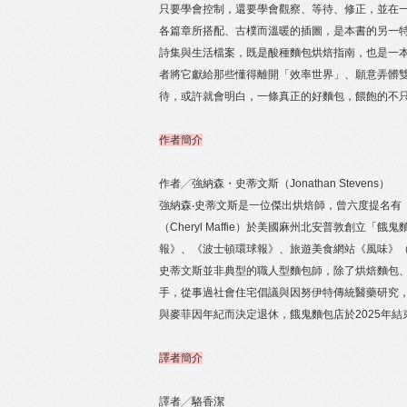
只要學會控制，還要學會觀察、等待、修正，並在
各篇章所搭配、古樸而溫暖的插圖，是本書的另一
詩集與生活檔案，既是酸種麵包烘焙指南，也是一
者將它獻給那些懂得離開「效率世界」、願意弄髒
待，或許就會明白，一條真正的好麵包，餵飽的不
作者簡介
作者╱強納森・史蒂文斯（Jonathan Stevens）
強納森‧史蒂文斯是一位傑出烘焙師，曾六度提名有「美食
（Cheryl Maffie）於美國麻州北安普敦創
報》、《波士頓環球報》、旅遊美食網站《風味》（S
史蒂文斯並非典型的職人型麵包師，除了烘焙麵包
手，從事過社會住宅倡議與因努伊特傳統醫藥研究，並
與麥菲因年紀而決定退休，餓鬼麵包店於2025年
譯者簡介
譯者╱駱香潔