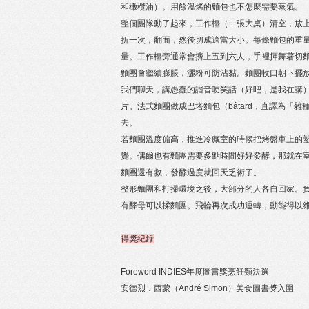
和橄欖油）。用餘溫烤的麵包也不怎麼需要蒸氣。
整個團隊動了起來，工作檯（一張大桌）清空，放
折一次，翻面，然後切成適當大小。每條麵包的重量約
量。工作檯旁通常會擠上五到六人，手裡揮舞著切
麵團會繼續膨脹，灑粉可防沾黏。麵團收口朝下擺
我們聊天，講愚蠢的諧音哽笑話（好吧，是我在講
片。法式麵團做成巴塔麵包（bâtard，直譯為
去。
若麵團溫度偏高，推進冷藏室的時候把烤盤車上的
覺。偶爾也有麵團需要多點時間好好發酵，那就在
麵團還有救，發酵過度就回天乏術了。
整形麵團和打掃環境之後，大部分的人各自回家。
有酵母可以揉麵團。飛輪再次成功運轉，動能得以
得獎紀錄
Foreword INDIES年度圖書獎烹飪類決選
安德烈．西蒙（André Simon）美食圖書獎入圍