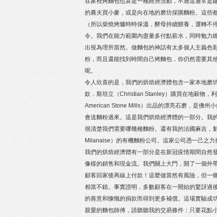
在家裡烤麵包也算是一種經濟活動，不過這通常是
的農夫買小麥，或是向在地的磨坊採購麵粉。這些
（所以柴燒烤爐時時保溫，酵母持續餵養，運轉不停
令。我們在能力範圍內盡量多付點薪水，同時勉力
出視為理所當然。做麵包的神話有太多個人主義色
粉，而且還能找到時間自己烤麵包，你仍然需要其
呢。
令人欣喜的是，我們的烘焙經濟體包含一家本地磨坊，就是
欽．斯坦立（Christian Stanley）購買在地穀
American Stone Mills）出品的漂亮石磨，
會送麵粉過來。這是我們烘焙經濟體的一部分。我的朋友麥特．
很清楚我們需要哪幾種麵粉。還有我的法國麻吉，魁北克南部
Milanaise）的有機麵粉公司。這家公司憑一
我們的烘焙經濟體有一部分是在新冠疫情期間自然
像樣的銷售和現金流。我們關上大門，開了一個外
顧客回家後再線上付款！這麼做當然有風險，但一
相當不錯。事實證明，多數顧客在一開始的驚訝過
的善意和慷慨的捐款而得到更多補償。這場實驗成功
親愛的麵包師傅，請聽聽我的交易條件：只要花點