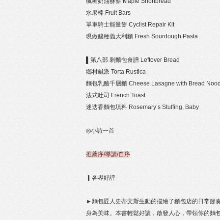
楓糖奶油酥餅 Maple Shortbread
水果棒 Fruit Bars
單車騎士能量餅 Cyclist Repair Kit
現做酸種義大利麵 Fresh Sourdough Pasta
▌第八部 剩麵包食譜 Leftover Bread
鄉村鹹派 Torta Rustica
麵包乳酪千層麵 Cheese Lasagne with Bread Nood
法式吐司 French Toast
迷迭香麵包填料 Rosemary’s Stuffing, Baby
◎小詩一首
推薦序/導讀/自序
▎各界好評
►麵包匠人史蒂文斯生動的描繪了麵包店的日常節
身為美味。本書輕鬆好讀，啟發人心，帶領你的麵