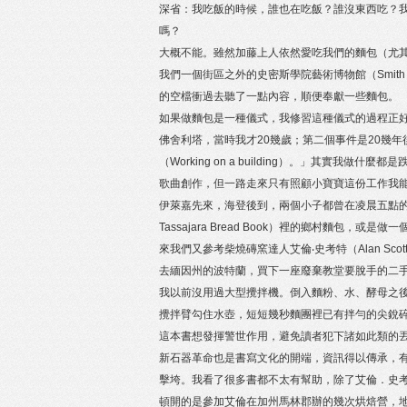
深省：我吃飯的時候，誰也在吃飯？誰沒東西吃？
嗎？
大概不能。雖然加藤上人依然愛吃我們的麵包（尤其
我們一個街區之外的史密斯學院藝術博物館（Smith C
的空檔衝過去聽了一點內容，順便奉獻一些麵包。
如果做麵包是一種儀式，我修習這種儀式的過程正
佛舍利塔，當時我才20幾歲；第二個事件是20幾
（Working on a building）。」其
歌曲創作，但一路走來只有照顧小寶寶這份工作我
伊萊嘉先來，海登後到，兩個小子都曾在凌晨五點的
Tassajara Bread Book）裡的鄉村麵
來我們又參考柴燒磚窯達人艾倫‧史考特（Alan 
去緬因州的波特蘭，買下一座廢棄教堂要脫手的二
我以前沒用過大型攪拌機。倒入麵粉、水、酵母之
攪拌臂勾住水壺，短短幾秒麵團裡已有拌勻的尖銳
這本書想發揮警世作用，避免讀者犯下諸如此類的
新石器革命也是書寫文化的開端，資訊得以傳承，
擊垮。我看了很多書都不太有幫助，除了艾倫．史考特與丹尼
頓開的是參加艾倫在加州馬林郡辦的幾次烘焙營，地點在岬角