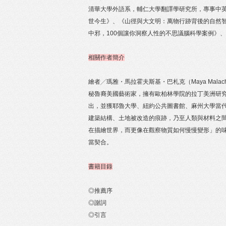
清華大學外語系，輔仁大學翻譯學研究所，專事中英
世今生》、《山徑與大文明：萬物行跡背後的自然
中邪，100個讓你洞察人性的不思議腦科學案例》
相關作者簡介
繪者╱瑪雅・馬拉霍夫斯基・巴札克（Maya Malachow
秘魯裔美國藝術家，擁有歐柏林學院的拉丁美洲研
出，並獲耶魯大學、紐約公共圖書館、麻州大學當
建築結構、土地被改造的痕跡，乃至人類與材料之
在描繪世界，而更像在觀察物質如何慢慢變形」的
當契合。
書籍目錄
◎推薦序
◎謝詞
◎引言