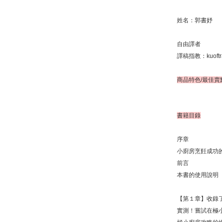
姓名：郭書妤
自由譯者
譯稿指教：kuoftra
商品特色/最佳賣
書籍目錄
序章
小廚房烹飪成功的
前言
本書的使用說明
【第１章】收錄
實測！嘗試在極