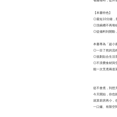
省錢省時，從外
【本書特色】
◎最短10分鐘，
◎洗碗槽不再堆
◎從備料到開動
本書專為「超小
◎一目了然的流
◎規劃貼合生活
◎不浪費食材與
能一次烹煮兩道
從不會煮，到想
今天開始，你也
就算廚房再小，
一口爐、有限空