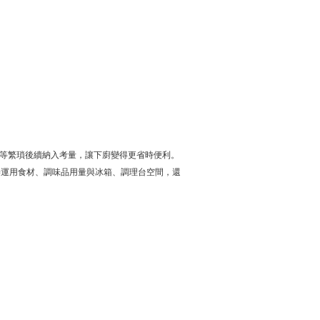
理等繁瑣後續納入考量，讓下廚變得更省時便利。
善運用食材、調味品用量與冰箱、調理台空間，還