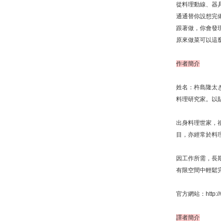
從料理動線、器
通通替你設想完
跟著做，你會發
原來做菜可以這
作者簡介
姓名：杵島隆太
料理研究家。以
出身料理世家，
目，亦經常於料
因工作所需，長
有限空間中輕鬆
官方網站：http://w
譯者簡介