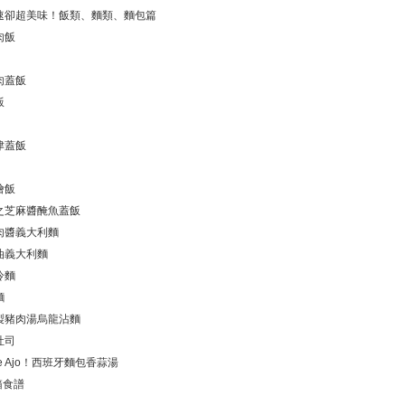
速卻超美味！飯類、麵類、麵包篇
肉飯
肉蓋飯
飯
津蓋飯
燴飯
之芝麻醬醃魚蓋飯
肉醬義大利麵
油義大利麵
冷麵
麵
製豬肉湯烏龍沾麵
吐司
de Ajo！西班牙麵包香蒜湯
箱食譜