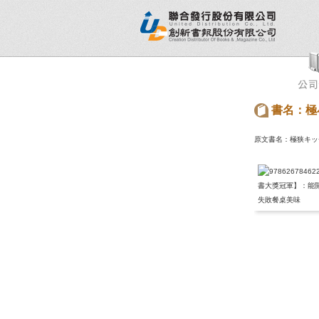
新書目錄
熱銷排行榜
出版社專區
書店專區
書名：極
原文書名：極狭キッ