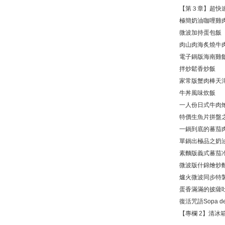
【第３章】超快
極簡奶油咖哩雞
微波加持蛋包飯
肉山肉海炙燒牛
電子鍋版海南雞
拌炒鬆香炒飯
家常版蟹肉棒天
牛丼風味炊飯
一人份日式牛肉
特價生魚片拼盤
一鍋到底的蕃茄
單鍋出極品之奶
素麵版義式蕃茄
微波版什錦燴炒
爐火微波同步特
蛋香滿滿的披薩
復活咒語Sopa 
【專欄 2】清冰