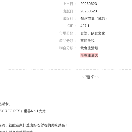
上市日：
20260623
出版日：
20260623
出版社：
創意市集（城邦）
CIP：
427.1
市場分類：
食譜、飲食文化
產品分類：
書籍免稅
聯合分類：
飲食生活類
※在庫量大
奧斯卡」——
Y RECIPES）世界No.1大賞
個鍋，就能在家打造出好吃營養的美味菜色！