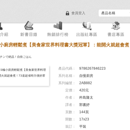
會員登入
目錄下載
會員服務
小廚房輕鬆煮【美食家世界料理書大獎冠軍】：能開火就超會煮
チンで絶品！自炊ごはん
產品代碼：
9786267846223
系列名稱：
自慢廚房
系列編號：
2AB882
定價：
420元
作者：
杵島隆太
譯者：
郭書妤
頁數：
144頁
開數：
17x23
裝訂：
平裝