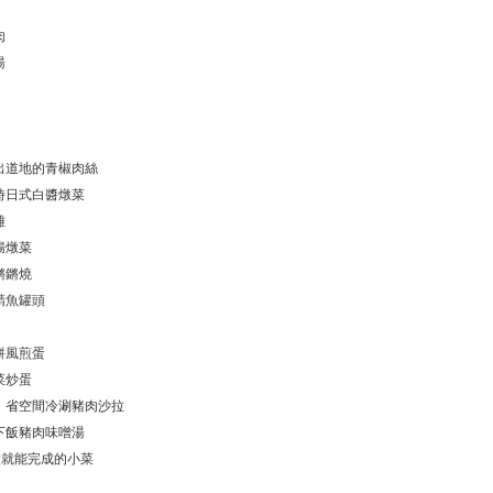
肉
湯
出道地的青椒肉絲
時日式白醬燉菜
雞
腸燉菜
鏘鏘燒
鯖魚罐頭
餅風煎蛋
菜炒蛋
！省空間冷涮豬肉沙拉
下飯豬肉味噌湯
分鐘就能完成的小菜