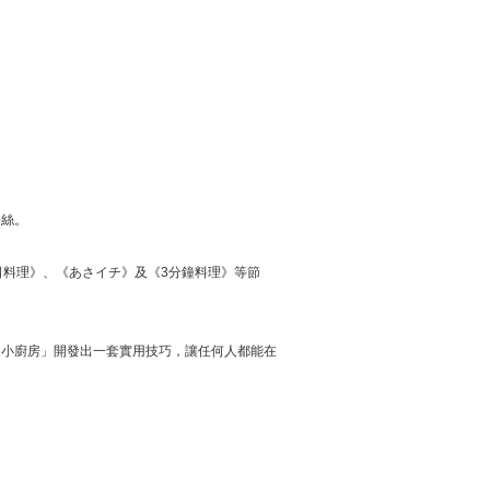
粉絲。
日料理》、《あさイチ》及《3分鐘料理》等節
超小廚房」開發出一套實用技巧，讓任何人都能在