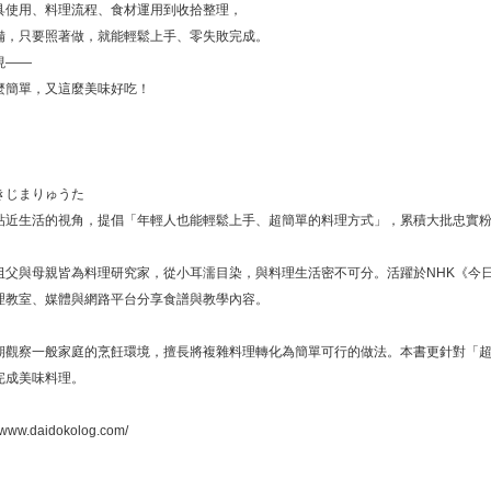
具使用、料理流程、食材運用到收拾整理，
備，只要照著做，就能輕鬆上手、零失敗完成。
現——
麼簡單，又這麼美味好吃！
きじまりゅうた
貼近生活的視角，提倡「年輕人也能輕鬆上手、超簡單的料理方式」，累積大批忠實
祖父與母親皆為料理研究家，從小耳濡目染，與料理生活密不可分。活躍於NHK《今
理教室、媒體與網路平台分享食譜與教學內容。
期觀察一般家庭的烹飪環境，擅長將複雜料理轉化為簡單可行的做法。本書更針對「
完成美味料理。
ww.daidokolog.com/