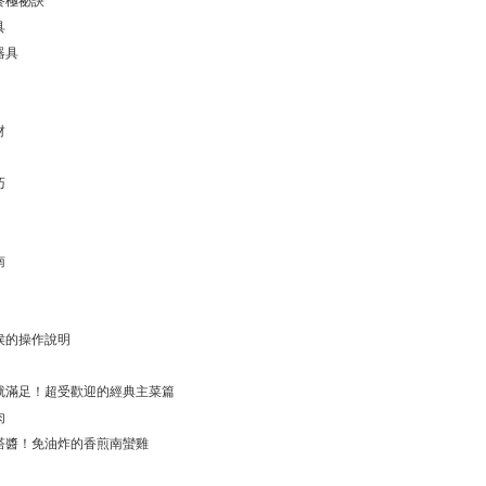
終極祕訣
具
器具
材
巧
南
侯的操作說明
就滿足！超受歡迎的經典主菜篇
肉
塔醬！免油炸的香煎南蠻雞