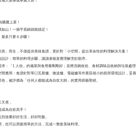
食懶人變身成華麗大廚！
熱騰騰上菜！
積如山！一個平底鍋就能搞定！
，最多只要６步驟！
廚房」而生，不僅提供美味食譜，更針對「小空間」提出革命性的料理解決方案！
程設計：簡單的料理步驟，讓讀者能直覺理解烹飪順序。
需求：「1 人份」的備菜與食用量剛剛好；並將洗碗收拾、食材調味品收納與垃圾處
空間應用：食譜針對單口瓦斯爐、微波爐、電磁爐等作業區很小的廚房環境設計，妥
菜色，被評價為「任何人都能成為自炊大師」的實用廚藝聖經。
天天煮，
能成為自炊高手！
也別放棄好好生活，好好吃飯。
間，也可以用最簡單的方法，完成一整套美味料理。