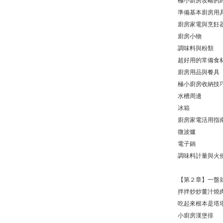
極小廚房攻略的
準備基本廚房用
廚房家電與烹飪
廚房小物
調味料與粉類
超好用的常備食
廚房用品與餐具
極小廚房收納技
水槽周邊
冰箱
廚房家電活用指
微波爐
電子鍋
調味料計量與火
【第２章】一盤
拌拌炒炒薑汁燒
吃起來根本是塔
小廚房漢堡排