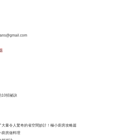
ns@gmail.com
點
10招祕訣
了大量令人驚奇的省空間妙計！極小廚房攻略篇
小廚房做料理