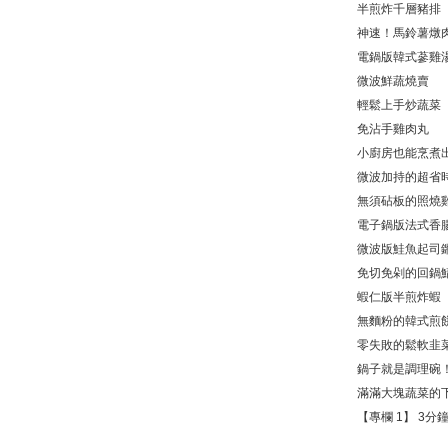
半煎炸千層豬排
神速！馬鈴薯燉
電鍋版韓式蔘雞
微波鮮蔬燒賣
輕鬆上手炒蔬菜
免沾手雞肉丸
小廚房也能烹煮
微波加持的超省
無須砧板的照燒
電子鍋版法式香
微波版鮭魚起司
免切免剁的回鍋
蝦仁版半煎炸蝦
無麵粉的韓式煎
零失敗的鬆軟韭
鍋子就是調理碗
滿滿大塊蔬菜的
【專欄 1】 3