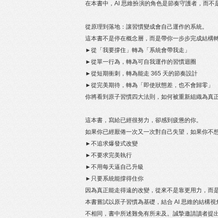
在本書中，AI 思維扮演的角色是節奏守護者，而不
從原理到落地：讓習慣變成會自己運作的系統。
這本書不是停在概念層，而是帶你一步步完成結構
►從「我要撐住」轉為「系統會帶我走」
►從單一行為，轉為可自我運作的習慣迴圈
►從短期衝刺，轉為能走 365 天的節奏設計
►從完美期待，轉為「即使狀態差，也不會歸零」
你將看到原子習慣四大法則，如何被重新組織為真
這本書，寫給已經很努力，卻感到疲憊的你。
如果你已經厭倦一次又一次對自己失望，如果你不
►不追求爆發式改變
►不要求完美執行
►不用每天逼自己升級
►只要系統能撐得住你
因為真正能走得遠的改變，從來不是靠更用力，而
本書嘗試以原子習慣為基礎，結合 AI 思維的結
不相同，書中所述難免有所未及。誠摯邀請讀者提出建