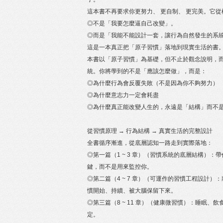
這本書不再要求你更努力、 更自制、 更完美。它
◎不是「我要怎麼逼自己改變」。
◎而是「我能不能設計一套，讓行為自然發生的系
這是一本真正把「原子習慣」落地到現實生活的書
本書以「原子習慣」為基礎，但不止於觀念說明，而
統。你將學到的不是「應該怎麼做」，而是：
◎為什麼行為會反覆失敗（不是因為你不夠努力）
◎為什麼意志力一定會耗盡
◎為什麼真正能改變人生的，永遠是「結構」而不
從習慣原理 → 行為結構 → 真實生活的完整設計
全書循序漸進，從底層認知一路走到實際落地：
◎第一篇（1 ~ 3 章）（習慣系統的底層結構）
鍵，而不是用來監控你。
◎第二篇（4 ~ 7 章）（可運作的習慣工程設
慣開始、持續、被大腦保留下來。
◎第三篇（8 ~ 11 章）（健康微習慣）：睡眠
定。