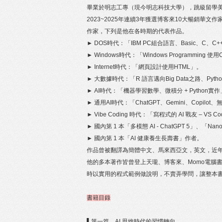
畢業於明志工專（現今明志科技大學），跳級留學美國Univer
2023~2025年連續3年獲選博客來10大暢銷
作家，下列是他在各時期的代表作品。
► DOS時代：「IBM PC組合語言、Basic、C、C+
► Windows時代：「Windows Programming 使用C
► Internet時代：「網頁設計使用HTML」。
► 大數據時代：「R 語言邁向Big Data之路、Pyt
► AI時代：「機器學習數學、微積分 + Python實
► 通用AI時代：「ChatGPT、Gemini、Copilo
► Vibe Coding 時代：「寫程式的 AI 戰友 – VS Code
► 國內第 1 本「多模態 AI - ChatGPT 5」、「Na
► 國內第 1 本「AI 健康養生長壽書」作者。
作品曾被翻譯為簡體中文、馬來西亞文，英文，近
他的多本著作皆曾登上天瓏、博客來、Momo電腦
時以實用的程式範例做說明，不賣弄學問，讓整本
書籍目錄
▌第一篇 AI 思維時代的習慣轉向