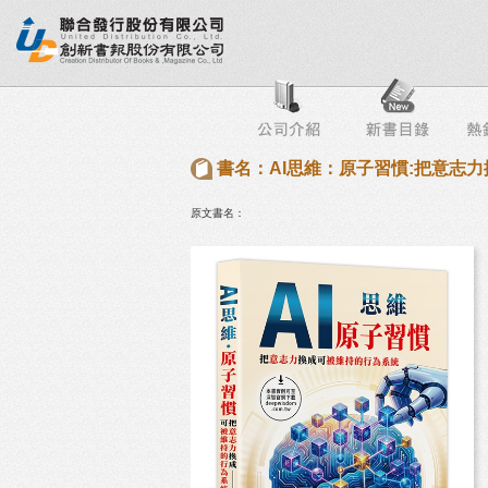
行榜
出版社專區
書店專區
目錄下載
會員服務
書名：AI思維：原子習慣:把意志
原文書名：