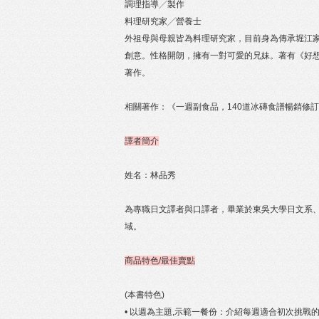
調理指導╱製作
料理研究家╱營養士
外祖母與母親皆為料理研究家，目前身為傳承堀江
創意。性格開朗，擁有一對可愛的兄妹。著有《好
著作。
相關著作：《一週副食品，140道冰磚食譜暢銷修
譯者簡介
姓名：林品秀
為專職日文譯者與口譯者，畢業於東吳大學日文系
域。
商品特色/最佳賣點
(本書特色)
• 以週為主題,示範一餐份：介紹每週適合初次挑