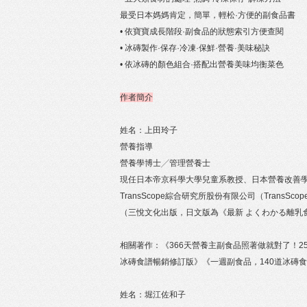
最受日本媽媽肯定，簡單，輕松·方便的副食品書
• 依寶寶成長階段·副食品的狀態索引方便查閱
• 冰磚製作·保存·冷凍·保鮮·營養·美味秘訣
• 依冰磚的顏色組合·搭配出營養美味均衡菜色
作者簡介
姓名：上田玲子
營養指導
營養學博士╱管理營養士
現任日本帝京科學大學兒童系教授、日本營養改善
TransScope綜合研究所股份有限公司（TransSc
（三悅文化出版，日文版為《最新 よくわかる離乳
相關著作：《366天營養主副食品照著做就對了！2
冰磚食譜暢銷修訂版》《一週副食品，140道冰磚
姓名：堀江佐和子