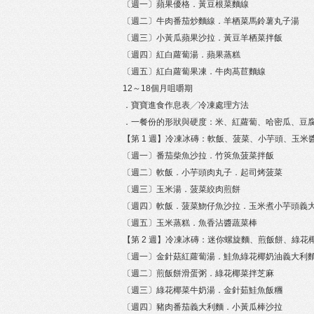
〔週一〕蘋果優格．黃豆根菜麵線
〔週二〕牛肉番茄炒麵線．羊栖菜馬鈴薯丸子湯
〔週三〕小黃瓜蘋果沙拉．黃豆羊栖菜拌飯
〔週四〕紅白蘿蔔湯．蘋果蒸糕
〔週五〕紅白蘿蔔果凍．牛肉萵苣麵線
12～18個月咀嚼期
．寶寶進食作息表╱冷凍處理方法
．一餐份的形狀與硬度：米、紅蘿蔔、哈密瓜、豆
【第 1 週】冷凍冰磚：軟飯、菠菜、小芋頭、玉米
〔週一〕番茄柴魚沙拉．竹筴魚菠菜拌飯
〔週二〕軟飯．小芋頭肉丸子．起司烤菠菜
〔週三〕玉米湯．菠菜絞肉煎餅
〔週四〕軟飯．菠菜魩仔魚沙拉．玉米煮小芋頭義
〔週五〕玉米蒸糕．魚香沾醬蔬菜棒
【第 2 週】冷凍冰磚：迷你螺旋麵、煎飯餅、綠
〔週一〕金針菇紅蘿蔔湯．鮭魚綠花椰奶油義大利
〔週二〕煎飯餅滑蛋粥．綠花椰菜拌芝麻
〔週三〕綠花椰菜牛奶湯．金針茹鮭魚飯糰
〔週四〕豬肉番茄義大利麵．小黃瓜棒沙拉