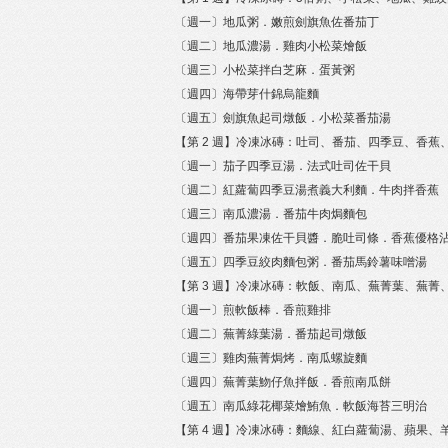
〔週一〕地瓜粥．嫩煎劍旗魚佐番茄丁
〔週二〕地瓜濃湯．雞肉小松菜燴飯
〔週三〕小松菜拌白芝麻．蛋黃粥
〔週四〕海帶芽什錦烏龍麵
〔週五〕劍旗魚起司燉飯．小松菜番茄湯
【第 2 週】冷凍冰磚：吐司、番茄、四季豆、香蕉
〔週一〕茄子四季豆湯．法式吐司佐干貝
〔週二〕紅蘿蔔四季豆湯煮義大利麵．牛肉拌香蕉
〔週三〕南瓜濃湯．番茄牛肉焗麵包
〔週四〕番茄果凍佐干貝醬．脆吐司條．香蕉優格
〔週五〕四季豆絞肉麵包粥．番茄馬鈴薯味噌湯
【第 3 週】冷凍冰磚：軟飯、南瓜、蕪菁葉、蕪菁
〔週一〕煎軟飯棒．香煎雞排
〔週二〕蕪菁綠葉湯．番茄起司燉飯
〔週三〕雞肉蕪菁焗烤．南瓜螺旋麵
〔週四〕蕪菁葉魩仔魚拌飯．香煎南瓜餅
〔週五〕南瓜綠花椰菜燴鮪魚．軟飯海苔三明治
【第 4 週】冷凍冰磚：麵線、紅白蘿蔔湯、蘋果