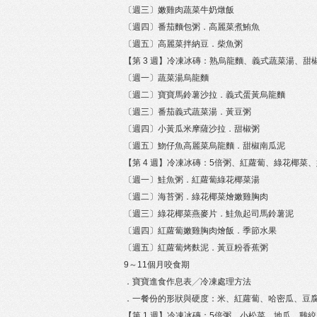
〔週三〕嫩雞肉蔬菜牛奶燉飯
〔週四〕番茄麵包粥．高麗菜煮鮪魚
〔週五〕高麗菜拌納豆．柴魚粥
【第 3 週】冷凍冰磚：熟烏龍麵、義式蔬菜湯、甜
〔週一〕蔬菜湯烏龍麵
〔週二〕寶寶馬鈴薯沙拉．義式蛋黃烏龍麵
〔週三〕番茄義式蔬菜湯．黃豆粥
〔週四〕小黃瓜米摩薩沙拉．甜椒粥
〔週五〕魩仔魚高麗菜烏龍麵．甜椒南瓜泥
【第 4 週】冷凍冰磚：5倍粥、紅蘿蔔、綠花椰菜
〔週一〕鮭魚粥．紅蘿蔔綠花椰菜湯
〔週二〕海苔粥．綠花椰菜燴嫩雞胸肉
〔週三〕綠花椰菜燕麥片．鮭魚起司馬鈴薯泥
〔週四〕紅蘿蔔嫩雞胸肉燴飯．季節水果
〔週五〕紅蘿蔔烤麩泥．黃豆粉香蕉粥
9～11個月咬食期
．寶寶進食作息表╱冷凍處理方法
．一餐份的形狀與硬度：米、紅蘿蔔、哈密瓜、豆
【第 1 週】冷凍冰磚：5倍粥、小松菜、地瓜、雞