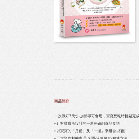
商品簡介
一次做好7天份·加熱即可食用，寶寶想吃時輕鬆完
• 針對寶寶所設計的一週冰磚副食品食譜
• 以寶寶的「月齡」及「一週」來組合·搭配
• 五大類食材的處理·烹調·冷凍保存·解凍方法