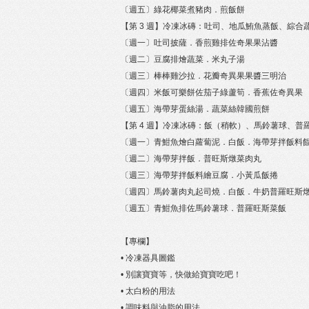
〔週五〕綠花椰菜煮豬肉．煎飯餅
【第 3 週】冷凍冰磚：吐司、地瓜鮪魚蒸飯、綜
〔週一〕吐司披薩．香煎雞排佐奇果果沾醬
〔週二〕豆腐排燴蔬菜．米丸子湯
〔週三〕棒棒雞沙拉．花瓣奇異果果醬三明治
〔週四〕米飯可樂餅佐茄子綠蘆筍．香蕉佐奇異果
〔週五〕海帶芽蛋絲湯．蔬菜絲韓國煎餅
【第 4 週】冷凍冰磚：飯（稍軟）、馬鈴薯球、
〔週一〕青魽魚燴白蘿蔔泥．白飯．海帶芽拌飯料
〔週二〕海帶芽拌飯．普旺斯燉菜肉丸
〔週三〕海帶芽拌飯料繪豆腐．小黃瓜飯捲
〔週四〕馬鈴薯肉丸起司燒．白飯．牛奶普羅旺斯
〔週五〕青魽魚排佐馬鈴薯球．普羅旺斯菜飯
【專欄】
• 冷凍器具圖鑑
• 別讓寶寶等，快做給寶寶吃吧！
• 太白粉的用法
• 調味料與油脂的用法