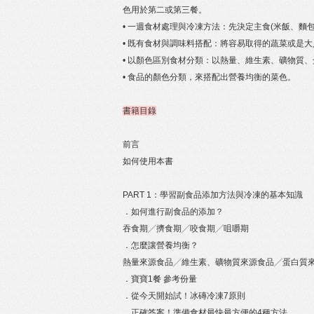
色用於第二或第三餐。
• 一週食材處理與冷凍方法：先決定主食(米飯、麵
• 既有食材與調味料搭配：將容易取得的蔬菜或是
• 以顏色區別食材分類：以熱量、維生素、礦物質
• 食品的顏色分類，來搭配出營養均衡的菜色。
書籍目錄
前言
如何使用本書
PART 1：學習副食品添加方法與冷凍的基本知識
．如何進行副食品的添加？
吞食期╱擠食期╱咬食期╱咀嚼期
．怎麼讓營養均衡？
熱量來源食品╱維生素、礦物質來源食品╱蛋白質
．寶寶1餐 參考份量
．從今天開始試！冰磚冷凍7原則
．正確答案！準備食材最快最方便的4種方法