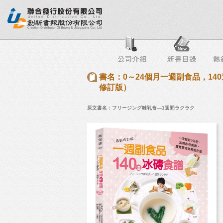
行榜
出版社專區
書店專區
目錄下載
會員服務
書名：0～24個月一週副食品，1
修訂版）
原文書名：フリージング離乳食―1週間ラクラク