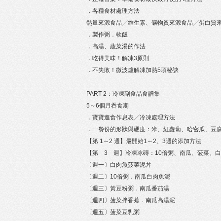
．各種食材處理方法
熱量來源食品╱維生素、礦物質來源食品╱蛋白質
．製作粥．軟飯
．高湯、蔬菜湯的作法
．吃得美味！解凍3原則
．不失敗！微波爐解凍加熱5項秘訣
PART 2：冷凍副食品食譜集
5～6個月吞食期
．寶寶進食作息表╱冷凍處理方法
．一餐份的形狀與硬度：米、紅蘿蔔、哈密瓜、豆
【第 1～2 週】最開始1～2、3週的添加方法
【第 3 週】冷凍冰磚：10倍粥、南瓜、菠菜、
〔週一〕白肉魚菠菜泥丼
〔週二〕10倍粥．南瓜白肉魚泥
〔週三〕黃豆粉粥．南瓜番茄湯
〔週四〕菠菜拌香蕉．南瓜高湯泥
〔週五〕菠菜豆乳粥