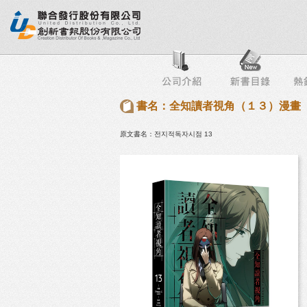
行榜
出版社專區
書店專區
目錄下載
會員服務
書名：全知讀者視角（１３）漫畫
原文書名：전지적독자시점 13