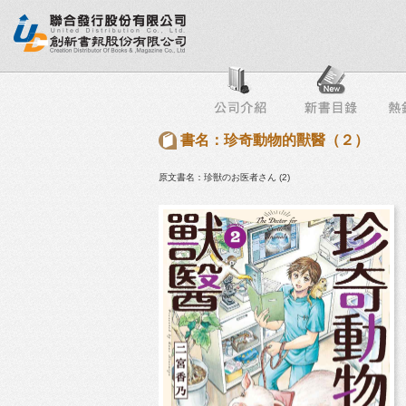
行榜
出版社專區
書店專區
目錄下載
會員服務
書名：珍奇動物的獸醫（２）
原文書名：珍獣のお医者さん (2)