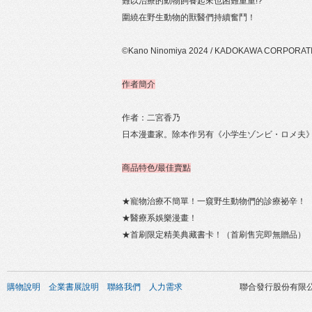
難以治療的動物飼養起來也困難重重!?
圍繞在野生動物的獸醫們持續奮鬥！
©Kano Ninomiya 2024 / KADOKAWA CORPORAT
作者簡介
作者：二宮香乃
日本漫畫家。除本作另有《小学生ゾンビ・ロメ夫
商品特色/最佳賣點
★寵物治療不簡單！一窺野生動物們的診療祕辛！
★醫療系娛樂漫畫！
★首刷限定精美典藏書卡！（首刷售完即無贈品）
購物說明
企業書展說明
聯絡我們
人力需求
聯合發行股份有限公司 版權所有