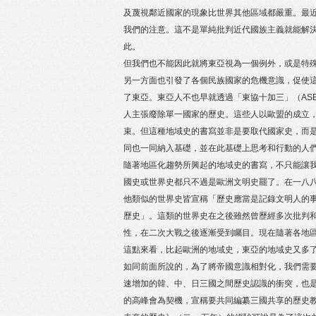
及蔑視鄰近國家的現象比世界其他區域都嚴重。最
我們的注意。這不是單純批判近代國族主義就能解
此。
但我們也不能因此就將東亞視為一個例外，或是特
另一方面也引發了各個民族國家的危機意識，促使
了東亞。東亞人不也早就透過「東協十加三」（AS
人主張廢除單一國家的歷史。這些人以歐盟的成立
束。但這種地域史的書寫並非是要取代國家史，而
同也一同納入基礎，並在此基礎上思考和行動的人
隨著地區化趨勢所興起的地域史的書寫，不只能讓
國史或世界史都只不過是歐洲文明史罷了。在一八八○
他類似的世界史皆宣稱「歷史應當是記錄文明人的
歷史」。這類的世界史在之後雖然曾歷經多次批判
性，在二次大戰之後逐漸受到矚目。現在隨著各地
這點來看，比起歐洲的地域史，東亞的地域史又多
如同前面所說的，為了將帝國意識相對化，我們需
速增加的韓、中、日三國之間歷史認識的衝突，也是
的高峰會為契機，宣稱要共同編纂三國共享的歷史