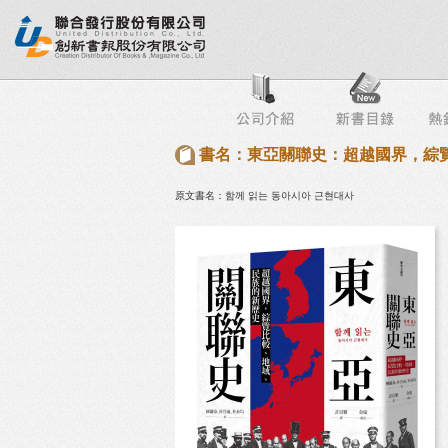
行榜
出版社專區
書店專區
目錄下載
會員服務
書名：東亞關聯史：超越國界，綜
原文書名：함께 읽는 동아시아 근현대사