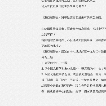
從地域史的連結與互動，重新理解近代東亞。
補足近代史缺口的重要東亞史著作！
《東亞關聯史》將帶給讀者前所未有的東亞史觀。
由韓國重量級學者，歷時五年編寫而成，探討東亞
之路可行？
韓國地理位置特殊，不但連結大陸與島國，且有作
亞地區的地域史。
《東亞關聯史》講述自十七世紀起至一九九〇年過
分為三類：
1. 東亞的中心：中國。
2. 以中國為模仿對象並承繼小中華意識的小中心：
3. 帝國化過程中被合併、統合的周邊地區：蝦夷
以「關聯」與「比較」的方式，並陳各國歷史、編
綜觀現今紛亂的東亞局勢，現在也許是時候反思扎
觀、跳脫各國中心的觀點，將單一國家的歷史擴展