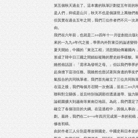
第五個秋天過去了。這本書的執筆計劃從五年前的
是人們，抑或是山川，秋天不也是個讓世上萬物們
但其實在過去五年之間，我們三位作者們不只一次
由。
我們在六年前，也就是二○○四年十一月從創批出版
來的一九九○年代之後，學界內外對東亞的論述變
夏天開始，中國的「東北工程」消息開始傳遍國內
形成了韓中日三國之間錯綜複雜的歷史紛爭樣貌。
雖然俗話說：「需求為發明之母。」但以我們學界
起身擔下這項任務。我雖然也曾試著與身邊的學友
氣投合的共同執筆者。我們首先確立了三位共同執筆
在這之後，我們每個月召開一次會議，並在二○○六
聯和對立關係，並且特別強調那些透過連帶、協力
論範圍擴大到越南等東南亞地區。為此，我們選定了
確立了各個項目的大綱。在這過程中，因個人事由
劃。最終，我們在二○一○年四月完成第一本的初稿
修改初稿。
由於作者三人分別是專攻韓國史、中國史和日本史