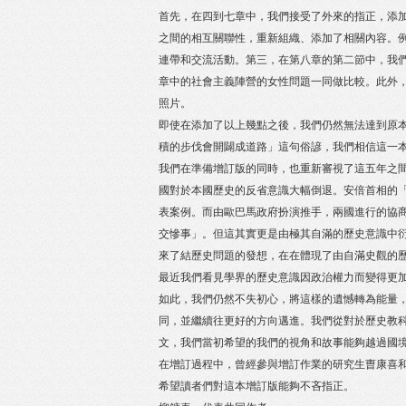
首先，在四到七章中，我們接受了外來的指正，添
之間的相互關聯性，重新組織、添加了相關內容。
連帶和交流活動。第三，在第八章的第二節中，我
章中的社會主義陣營的女性問題一同做比較。此外
照片。
即使在添加了以上幾點之後，我們仍然無法達到原
積的步伐會開闢成道路」這句俗諺，我們相信這一
我們在準備增訂版的同時，也重新審視了這五年之
國對於本國歷史的反省意識大幅倒退。安倍首相的「
表案例。而由歐巴馬政府扮演推手，兩國進行的協
交慘事」。但這其實更是由極其自滿的歷史意識中
來了結歷史問題的發想，在在體現了由自滿史觀的
最近我們看見學界的歷史意識因政治權力而變得更
如此，我們仍然不失初心，將這樣的遺憾轉為能量
同，並繼續往更好的方向邁進。我們從對於歷史教
文，我們當初希望的我們的視角和故事能夠越過國
在增訂過程中，曾經參與增訂作業的研究生曺康喜
希望讀者們對這本增訂版能夠不吝指正。