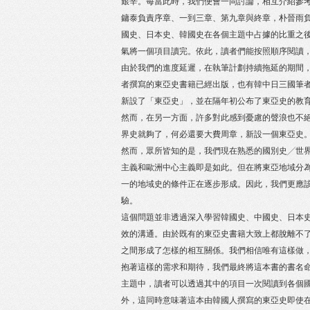
艱辛。每當此時，我們便會一同討論，相互介紹參
鏞泰負責序章、一到三章、第九章與終章，朴晉雨
國史、日本史、韓國史在各個主題中占據的比重之
氣將一個項目讀完。依此，讀者們能按照順序閱讀
由於我們的進度延遲，在執筆計劃持續拖延的期間
者撰寫的東亞史書籍已經出版，也有韓中日三國筆者
新設了「東亞史」，並在隔年初公布了東亞史的教
然而，在另一方面，許多對此感到憂慮的聲浪也不
界史就夠了，何必還要大費周章，新設一個東亞史
然而，眾所皆知的是，我們現在熟悉的國別史╱世
主義和歐洲中心主義即是如此。但在將東亞地域分
一的地域史的條件正在逐步形成。因此，我們更應
驗。
這個問題並非透過深入學習韓國史、中國史、日本
效的溝通。由於既有的東亞史書籍大致上都脫離不
之間形成了怎樣的相互關係。我們相信唯有這樣做
抱著這樣的需求和期待，我們最終將這本書的書名
主題中，讀者可以透過其中的項目一次閱讀到各個
外，這同時意味著這本由韓國人撰寫的東亞史即使