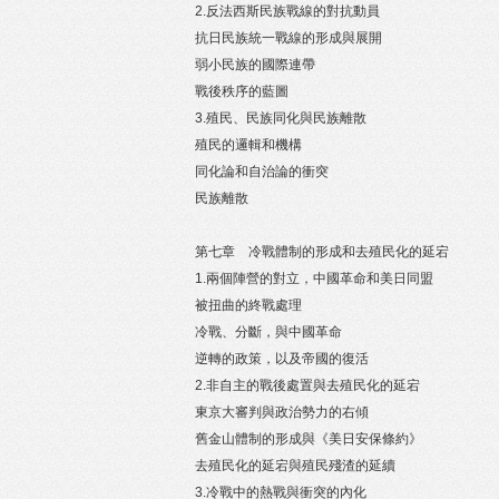
2.反法西斯民族戰線的對抗動員
抗日民族統一戰線的形成與展開
弱小民族的國際連帶
戰後秩序的藍圖
3.殖民、民族同化與民族離散
殖民的邏輯和機構
同化論和自治論的衝突
民族離散
第七章 冷戰體制的形成和去殖民化的延宕
1.兩個陣營的對立，中國革命和美日同盟
被扭曲的終戰處理
冷戰、分斷，與中國革命
逆轉的政策，以及帝國的復活
2.非自主的戰後處置與去殖民化的延宕
東京大審判與政治勢力的右傾
舊金山體制的形成與《美日安保條約》
去殖民化的延宕與殖民殘渣的延續
3.冷戰中的熱戰與衝突的內化