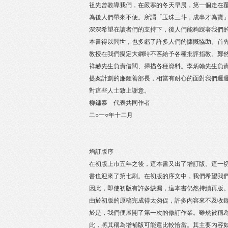
祖先曾教導我們，在嚴寒的冬天早晨，第一個走在
為後人們帶來不便。所謂「玉珠三斗，成串才為寶
深深希望在讀者們的支持下，後人們能夠踩著我們
本書得以問世，也多虧了許多人們的慷慨協助。首
教授在我們擬定大綱時不吝給予各種批評指教。鄭
祥赫先生負責借閱、掃描各種資料。李炳翰先生負
提案計劃的廉鍾善部長，相當有耐心的面對我們遲
對這些人士致上謝意。
柳鏞泰 代表共同作者
二○一○年十二月
增訂版序
在初版上市五年之後，這本書又出了增訂版。這一
書也迎來了第七刷。在初版的序文中，我們希望我
因此，即使初版有許多缺漏，這本書仍然持續再版
由於初版的原稿完成得太匆促，許多內容來不及收
於是，我們便展開了第一次的修訂作業。雖然被稱
此，將其稱為增補版可能還比較恰當。其主要內容