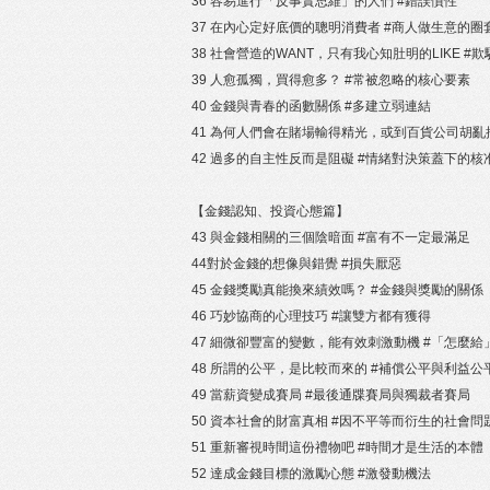
36 容易進行「反事實思維」的人們 #錯誤慣性
37 在內心定好底價的聰明消費者 #商人做生意的圈
38 社會營造的WANT，只有我心知肚明的LIKE #
39 人愈孤獨，買得愈多？ #常被忽略的核心要素
40 金錢與青春的函數關係 #多建立弱連結
41 為何人們會在賭場輸得精光，或到百貨公司胡亂
42 過多的自主性反而是阻礙 #情緒對決策蓋下的核
【金錢認知、投資心態篇】
43 與金錢相關的三個陰暗面 #富有不一定最滿足
44對於金錢的想像與錯覺 #損失厭惡
45 金錢獎勵真能換來績效嗎？ #金錢與獎勵的關係
46 巧妙協商的心理技巧 #讓雙方都有獲得
47 細微卻豐富的變數，能有效刺激動機 #「怎麼
48 所謂的公平，是比較而來的 #補償公平與利益公
49 當薪資變成賽局 #最後通牒賽局與獨裁者賽局
50 資本社會的財富真相 #因不平等而衍生的社會問
51 重新審視時間這份禮物吧 #時間才是生活的本體
52 達成金錢目標的激勵心態 #激發動機法