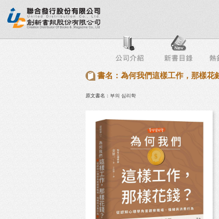
行榜
出版社專區
書店專區
目錄下載
會員服務
書名：為何我們這樣工作，那樣花
原文書名：부의 심리학