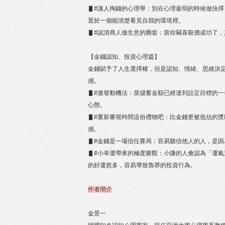
▋#讓人掏錢的心理學：別在心理最弱的時候做抉
置於一個能清楚看見自我的環境裡。
▋#認清商人做生意的圈套：當你竊喜殺價成功了
【金錢認知、投資心理篇】
金錢賦予了人生選擇權，但是認知、情緒、思維決
感。
▋#激發動機法：當儲蓄金額已經達到設定目標的
心態。
▋#重新審視時間這份禮物吧：比金錢更被低估的
感。
▋#金錢是一場信任賽局：容易聽信他人的人，是因
▋#小幸運帶來的極度樂觀：小賺的人會認為「運
的好運愈多，容易導致魯莽的投資行為。
作者簡介
金景一