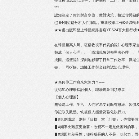
帶你秒懂認知心理學，了解關於「工作」和「金錢
***
認知決定了你的財富水位，做對決策，拉近你與錢
((( 64個短篇分析人性痛點，重新校準工作&金錢認知
★★甫出版即登上韓國網路書店YES24百大排行榜
在韓國超高人氣、堪稱收視率代表的認知心理學家
類成「個人心理」、「職場現象與領導者心理」、「
成因。這些認知深刻地影響了日常工作效率、職場
書，一同拆解、讀懂工作與金錢的認知心理學。
★為何你工作愈來愈無力？──
從認知心理學探討個人、職場現象到領導者
【個人心理篇】
無論是工作、生活，人們容易受到既有思維、習慣
你記取失敗點、恢復個人能量及強化執行力。
▋#規劃謬誤：別把「目標」當「計畫」，你需要設
▋#頻率比難度更重要：改變不一定是做困難的事，
▋#歸因的差異性：獲得成長的人不是一味努力，而