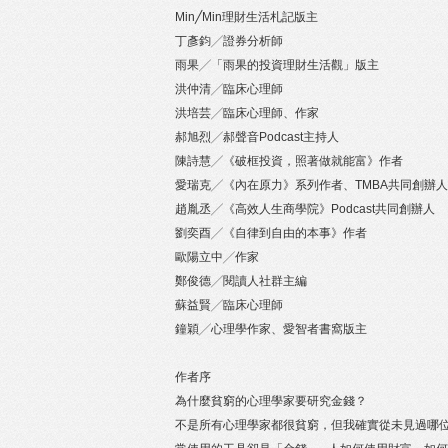
Min╱Min理財生活札記版主
丁彥鈞╱證券分析師
雨果╱「雨果的投資理財生活觀」版主
洪仲清╱臨床心理師
洪培芸╱臨床心理師、作家
郝旭烈╱郝聲音Podcast主持人
陳詩慧╱《破框投資，照著做就能富》作者
愛瑞克╱《內在原力》系列作者、TMBA共同創辦人
趙胤丞╱《高效人生商學院》Podcast共同創辦人
劉奕酉╱《自律到自由的本事》作者
歐陽立中╱作家
鄭俊德╱閱讀人社群主編
蘇益賢╱臨床心理師
鐘穎╱心理學作家、愛智者書窩版主
作者序
為什麼貧窮的心理學家要研究金錢？
不是所有心理學家都很貧窮，但我確實從未見過哪