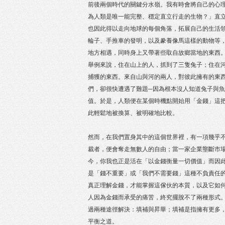
前後兩個時代的關鍵分水嶺。我有時會將自己的心
為人類是唯一能完整、穩定直立行走的生物？」直
也因此得以走向地球的每個角落，拓展自己的生活
輪子、手推車的發明，以及豢養像馬這樣的動物等
地方相遇，同時身上又帶著些取自故鄉當地的東西
舉例來說，住在山上的人，抓到了三隻兔子；住在
捕獲的東西。來自山與河的兩人，對彼此擁有的東
們，卻很快遭遇了難題─因為根本沒人知道兔子與
值。於是，人類便在某個時機點開始用「金錢」這
此輕鬆地被換算、被明確地比較。
然而，在我們置身其中的這個世界裡，有一項幾乎
裁者，便會奪走無數人的自由；當一家企業壟斷市
今，你我也正是活在「以金錢衡量一切價值」而因
是「錢不重要」或「我們不需要錢」這種不負責任
真正理解金錢，才能掌握這傢伙的本質，以及它如
人因為金錢而承受的痛苦，終究擺脫不了兩種形式
過兩種途徑解決：填補與昇華；填補是指擁有更多
平衡之道。