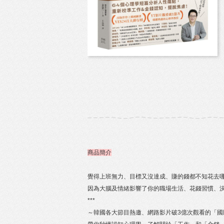
商品簡介
覺得上班無力、目標又沒達成、賺的錢都不知花去
因為大腦及情緒影響了你的職場生活、花錢習慣、
***
～韓國各大節目熱邀、網路影片破3億次觀看的「國