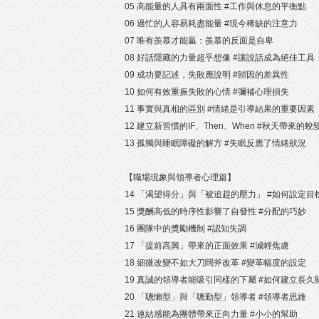
05 高能量的人具有兩面性 #工作與休息的平衡點
06 過忙的人容易耗盡能量 #現今稀缺的注意力
07 唯有羨慕才能贏：羨慕的反面是自卑
08 好話隱藏的力量超乎想像 #讓說話成為絕佳工具
09 成功要記述，失敗應說明 #歸因的差異性
10 如何有效重振失敗的心情 #彌補心理損失
11 事實與真相的區別 #情緒是引導結果的重要因素
12 建立新習慣的IF、Then、When #秋天帶來的蛻
13 孤獨與睡眠障礙的解方 #失眠反應了情緒狀況
【職場現象與領導者心理篇】
14 「渴望得分」與「被追趕的壓力」 #如何設定目
15 獎酬高低的時序性影響了自發性 #分配的巧妙
16 團隊中的獎勵機制 #認知失調
17 「提前高興」帶來的正面效果 #減輕焦慮
18 細微改變不如大刀闊斧改革 #變革幅度的設定
19 真誠的領導者能吸引同樣的下屬 #如何建立長久
20 「聰懶型」與「聰勤型」領導者 #領導者思維
21 連結感能為團體帶來正向力量 #小小的幫助