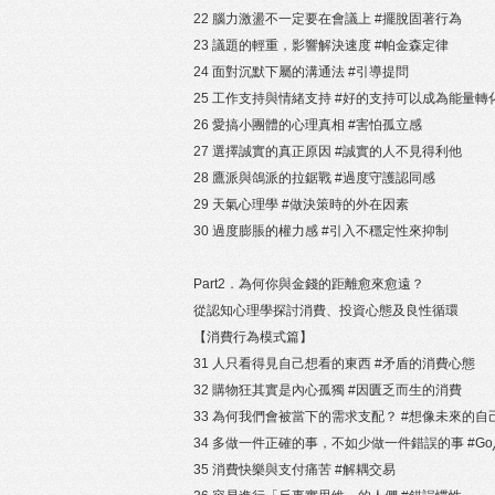
22 腦力激盪不一定要在會議上 #擺脫固著行為
23 議題的輕重，影響解決速度 #帕金森定律
24 面對沉默下屬的溝通法 #引導提問
25 工作支持與情緒支持 #好的支持可以成為能量轉
26 愛搞小團體的心理真相 #害怕孤立感
27 選擇誠實的真正原因 #誠實的人不見得利他
28 鷹派與鴿派的拉鋸戰 #過度守護認同感
29 天氣心理學 #做決策時的外在因素
30 過度膨脹的權力感 #引入不穩定性來抑制
Part2．為何你與金錢的距離愈來愈遠？
從認知心理學探討消費、投資心態及良性循環
【消費行為模式篇】
31 人只看得見自己想看的東西 #矛盾的消費心態
32 購物狂其實是內心孤獨 #因匱乏而生的消費
33 為何我們會被當下的需求支配？ #想像未來的自
34 多做一件正確的事，不如少做一件錯誤的事 #Go╱
35 消費快樂與支付痛苦 #解耦交易