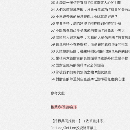
53 金錢是一場信任賽局 #焦慮影響人心的判斷
54 人們習慣隱藏失敗，只會分享成功 #寶貴的失敗
55 小幸運帶來的極度樂觀 #橫財就是好運？
56 學會等待，調節慾望 #何時得到的時間距離
57 不斷想像自己享受未來的畫面 #避免因小失大
58 謹慎的人追求精準，大膽的人搶佔先機 #特質焦
59 偏見有時不在答案裡，而是在問題裡 #提問框架
60 具體規劃藍圖，擺脫時間折扣的假象 #為你的目
61 累積有意義財富的良性循環 #錢以外的重要事物
62 面對金錢時的抉擇 #安全與冒險
63 常被我們忽略的無價之物 #稟賦效應
64 對財富的尊重與自豪感 #抵禦揮霍無度的心理
參考文獻
推薦序/導讀/自序
【跨界共同推薦！】（依筆畫排序）
Jet Lee╱Jet Lee投資隨筆板主