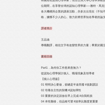
韓國知名認知心理學家，現任亞洲大學心理學系教
位期間，在享譽全球的認知心理學家──雅特・馬克曼
各大機構與企業的講座活動，亦多次出現在《不知
格，擄獲不少人的心。致力於將世界知名學者的論
譯者簡介
王品涵
專職翻譯，相信文字有改變世界的力量；畢業於國
書籍目錄
Part1．為何你工作愈來愈無力？
從認知心理學探討個人、職場現象及領導者
【個人心理篇】
01 明明決心要做，卻總是半途而廢 #規劃謬誤
02 培養自主性的契機 #認知彈性
03 重要的決定請放在早上完成 #自我耗損
04 本性難移，但品格可塑 #頻率比難度更重要