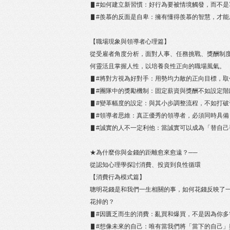
▋#如何建立新習慣：好行為要被情境觸發，而不是
▋#羨慕的反面是自卑：擁有懂得羨慕的智慧，才能
【職場現象與領導者心理篇】
從受雇者角度分析，面對人事、任務挑戰、獎酬制
何靈活且掌握人性，以培養良性正向的職場風氣。
▋#將對方視為好對手：用勢均力敵的正向目標，取
▋#團隊中的獎勵機制：固定薪資與獎酬不如設定階
▋#變革幅度的設定：與其小步調整流程，不如打破
▋#領導者思維：真正優秀的領導者，必須同時具備
▋#誠實的人不一定利他：當誠實可以成為「替自
★為什麼你與金錢的距離愈來愈遠？──
從認知心理學探討消費、投資到良性循環
【消費行為模式篇】
聰明花錢是和我們一生相關的事，如何花錢反映了
花掉的？
▋#因匱乏而生的消費：亂買和爆買，不是因為你多
▋#想像未來的自己：唯有當我們將「當下的自己