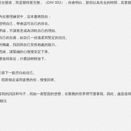
是在變老，而是變得更完整」（DAY 002），你會明白，那些以為失去的時間，其實
天的內在整理練習中，這本書將陪你：
外證明自己，學會認可自己的存在。
住界線，不讓善意成為消耗自己的理由。
耗自己的自責，給自己一份溫柔而堅定的信任。
擾的獨處，找回與自己安然相處的能力。
理思緒，讓緊繃的心慢慢安定下來。
什麼值得靠近，什麼該輕輕放下。
天留下一點空白給自己。
，陪那個走遠而疲憊的你，慢慢回來。
書寫的詞語和句子，宛如一座堅固的堡壘，在艱難的世界裡守護著我。因此，越是值
金鐘沅
）