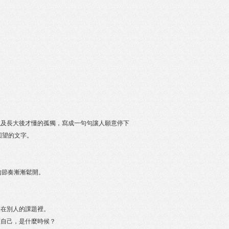
以及長大後才懂的孤獨，寫成一句句讓人願意停下
回望的文字。
的節奏漸漸鬆開。
盡在別人的課題裡。
顧自己，是什麼時候？