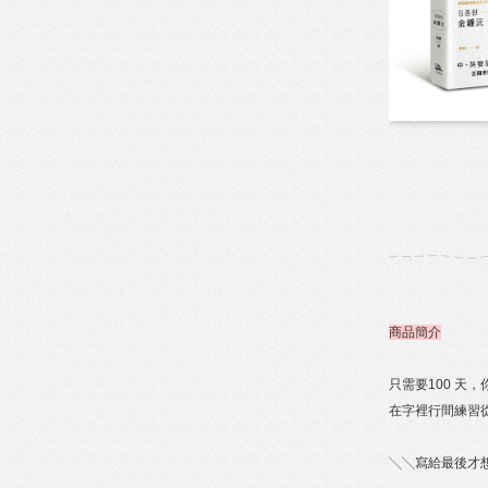
商品簡介
只需要100 天
在字裡行間練習
╲╲寫給最後才想