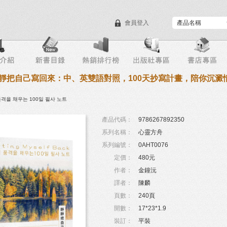
會員登入
目錄下載
會員服務
靜把自己寫回來：中、英雙語對照，100天抄寫計畫，陪你沉澱
을 채우는 100일 필사 노트
產品代碼：
9786267892350
系列名稱：
心靈方舟
系列編號：
0AHT0076
定價：
480元
作者：
金鐘沅
譯者：
陳麟
頁數：
240頁
開數：
17*23*1.9
裝訂：
平裝