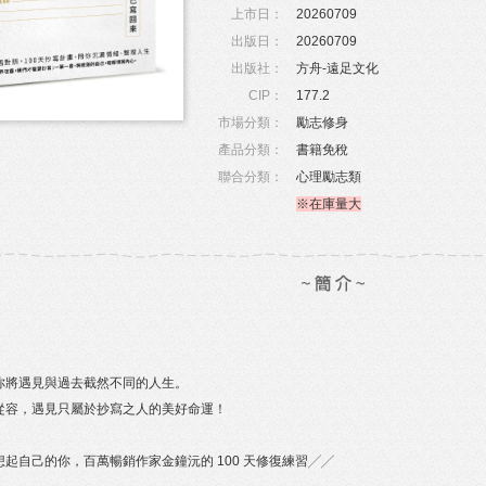
上市日：
20260709
出版日：
20260709
出版社：
方舟-遠足文化
CIP：
177.2
市場分類：
勵志修身
產品分類：
書籍免稅
聯合分類：
心理勵志類
※在庫量大
，你將遇見與過去截然不同的人生。
從容，遇見只屬於抄寫之人的美好命運！
起自己的你，百萬暢銷作家金鐘沅的 100 天修復練習╱╱