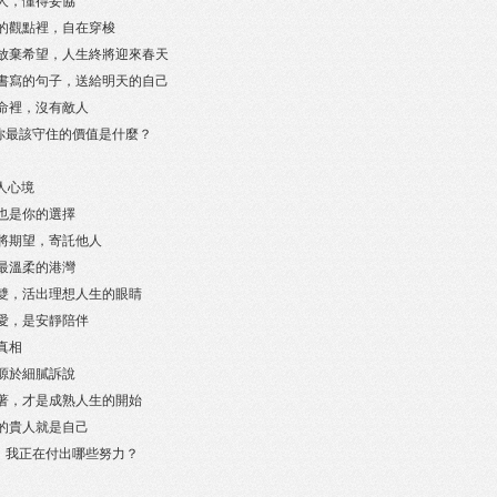
大的人，懂得妥協
不同的觀點裡，自在穿梭
只要不放棄希望，人生終將迎來春天
把值得書寫的句子，送給明天的自己
的生命裡，沒有敵人
，你最該守住的價值是什麼？
旅人心境
望，也是你的選擇
輕易將期望，寄託他人
自己最溫柔的港灣
尋那雙，活出理想人生的眼睛
好的愛，是安靜陪伴
的真相
受，源於細膩訴說
下執著，才是成熟人生的開始
強大的貴人就是自己
，我正在付出哪些努力？