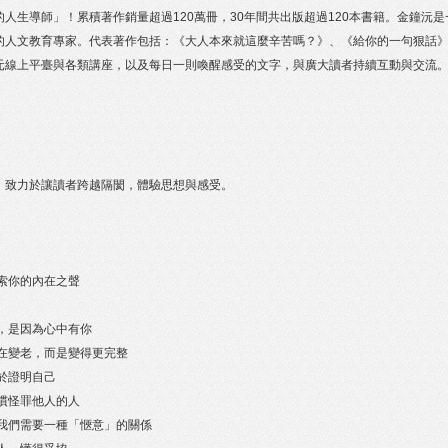
的人生導師」！累積著作銷量超過120萬冊，30年間共出版超過120本書籍。金鐘沅
的人文教育專家。代表著作包括：《大人本來就這麼辛苦嗎？》、《給你的一句狠話
元線上平臺與各類講座，以及每日一則喚醒感受的文字，與廣大讀者持續互動與交流
，致力於讓讀者跨越隔閡，體驗思想與感受。
探索你的內在之聲
越界，是因為心中有你
不是在變老，而是變得更完整
用急於證明自己
離習慣怪罪他人的人
此刻，我們需要一種「愜意」的關係