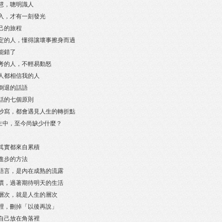
種智慧，聰明識人
心投入，才有一刻發光
自己的旅程
內心堅定的人，懂得讓壞事擦身而過
可能錯了
得思考的人，不輕易動怒
任何人都相信我的人
人生倒退的話語
好說話的七個原則
每一次抄寫，都會遇見人生的轉折點
生中，至今尚缺少什麼？
容，其實都來自累積
寫作進步的方法
柔的語言，是內在成熟的流露
個習慣，過著期待明天的生活
言的層次，就是人生的層次
人生裡，刪掉「以後再說」
再把自己放在角落裡