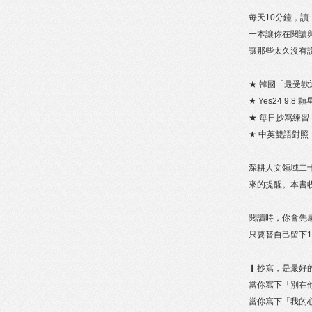
每天10分鐘，
一本讓你在閱讀
讓那些太久沒有
★ 韓國「最受歡
★ Yes24 9.
★ 每日抄寫練習 ×
★ 中英雙語對
深耕人文領域二
來的提醒。本書
閱讀時，你會先
只要替自己留下
▎抄寫，是最好
當你寫下「別在他
當你寫下「我的心