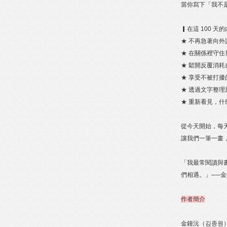
當你寫下「我不
▎在這 100 
★ 不再急著向
★ 在關係裡守
★ 鬆開反覆消
★ 享受不被打
★ 透過文字整
★ 重新看見，
從今天開始，每
讓我們一筆一畫
「我最常閱讀與
們相遇。」──
作者簡介
金鐘沅（김종원