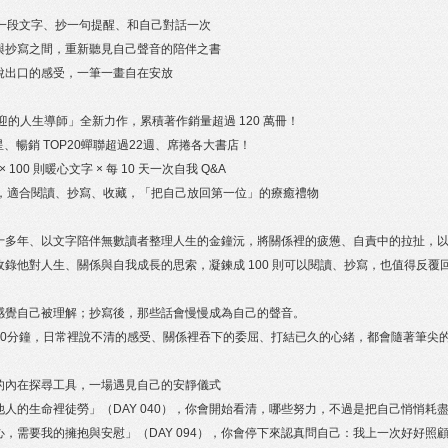
讀一段文字、抄一句提醒、和自己對話一次
與抄寫之間，重新聽見自己聲音的陪伴之書
說出口的感受，一筆一畫自在安放
迎的人生導師」全新力作，累積著作銷量超過 120 萬冊！
8 顆星、暢銷 TOP20蟬聯超過22週、席捲各大書店！
 100 則暖心文字 × 每 10 天一次自我 Q&A
照，適合閱讀、抄寫、收藏，「把自己放回第一位」的療癒禮物
十多年、以文字陪伴無數讀者整理人生的金鐘沅，將關係裡的疲憊、自責中的拉扯，
收錄他對人生、關係與自我成長的思索，凝鍊成 100 則可以閱讀、抄寫，也值得反覆
感覺自己被理解；抄寫後，那些話會慢慢成為自己的聲音。
10分鐘，日常裡說不清的感受、關係裡吞下的委屈、打結已久的心緒，都會隨著筆尖
的內在探尋工具，一場遇見自己的安靜儀式
人的生命裡徒勞」（DAY 040），你會開始看清，哪些努力，不過是把自己悄悄耗
，需要我的擁抱與安慰」（DAY 094），你會停下來認真問自己：我上一次好好照