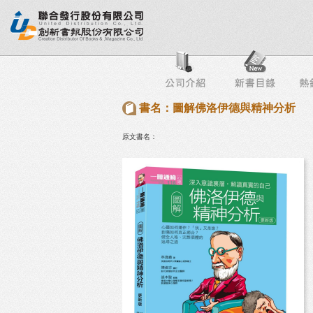
行榜
出版社專區
書店專區
目錄下載
會員服務
書名：圖解佛洛伊德與精神分析
原文書名：