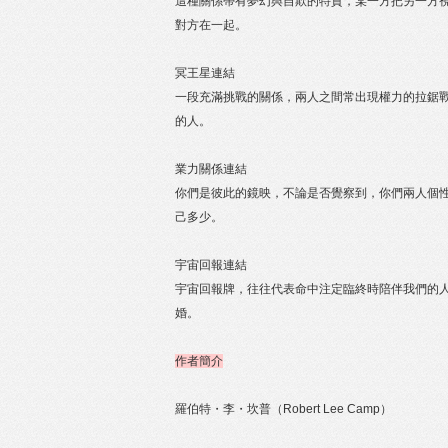
這種關係帶有夢幻與自欺的特質，某一方把另一方
對方在一起。
冥王星連結
一段充滿挑戰的關係，兩人之間常出現權力的拉鋸
的人。
業力關係連結
你們是彼此的鏡映，不論是否覺察到，你們兩人個
己多少。
宇宙回報連結
宇宙回報牌，往往代表命中注定臨終時陪伴我們的
婚。
作者簡介
羅伯特・李・坎普（Robert Lee Camp）