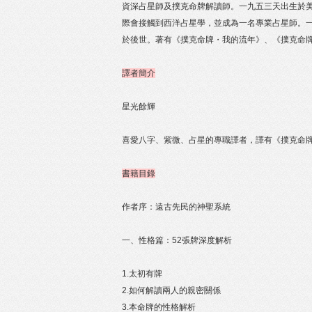
資深占星師及撲克命牌解讀師。一九五三天出生於
際會接觸到西洋占星學，並成為一名專業占星師。
於後世。著有《撲克命牌・我的流年》、《撲克命
譯者簡介
星光餘輝
喜愛八字、紫微、占星的專職譯者，譯有《撲克命
書籍目錄
作者序：遠古先民的神聖系統
一、性格篇：52張牌深度解析
1.太初有牌
2.如何解讀兩人的親密關係
3.本命牌的性格解析