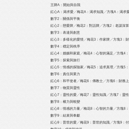
王牌A：開始與自我
紅心A：渴求愛╱梅花A：渴求知識╱方塊A：渴求
數字2：關係與平衡
紅心2：戀愛牌╱梅花2：對話牌╱方塊2：老謀深
數字3：表達與創意
紅心3：多樣化的愛情╱梅花3：作家牌╱方塊3：
數字4：穩定與秩序
紅心4：婚姻和家庭╱梅花4：心智的滿足╱方塊4
數字5：探索與旅行
紅心5：情感的探險家╱梅花5：追求真理╱方塊5
數字6：責任與業力
紅心6：和平使者╱梅花6：傳教士╱方塊6：財務
數字7：物質與靈性
紅心7：靈性的愛╱梅花7：靈性知識╱方塊7：靈
數字8：權力與蛻變
紅心8：情感的力量╱梅花8：心智的力量╱方塊8
數字9：結束與奉獻
紅心9：普世的愛╱梅花9：普世的知識╱方塊9：