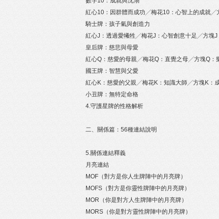
數字10：成就與沈溺
紅心10：因群體而成功╱梅花10：心智上的成就╱
騎士牌：孩子氣與創造力
紅心J：透過愛犧牲╱梅花J：心智創意十足╱方塊J
皇后牌：慈悲與母愛
紅心Q：慈愛的母親╱梅花Q：直覺之母╱方塊Q：
國王牌：智慧與父愛
紅心K：慈愛的父親╱梅花K：知識大師╱方塊K：
小丑牌：無特定命格
4.守護星牌的性格解析
二、關係篇：56種連結說明
5.關係連結釋義
月亮連結
MOF（對方是你人生牌陣中的月亮牌）
MOFS（對方是你靈性牌陣中的月亮牌）
MOR（你是對方人生牌陣中的月亮牌）
MORS（你是對方靈性牌陣中的月亮牌）