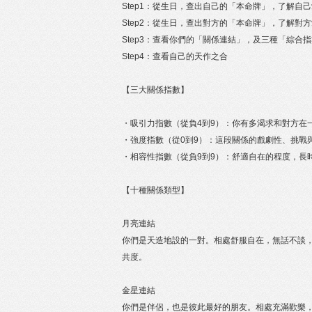
Step1：從生日，查出自己的「本命牌」，了解自
Step2：從生日，查出對方的「本命牌」，了解對
Step3：查看你們的「關係連結」，及三種「綜合
Step4：查看自己的天作之合
【三大關係指數】
・吸引力指數（從負4到9）：你有多渴求和對方在
・強度指數（從0到9）：這段關係的戲劇性、挑戰
・相容性指數（從負9到9）：舒適自在的程度，長
【十種關係類型】
月亮連結
你們是天造地設的一對。相處舒服自在，無話不談
共度。
金星連結
你們是伴侶，也是彼此最好的朋友。相處充滿歡樂