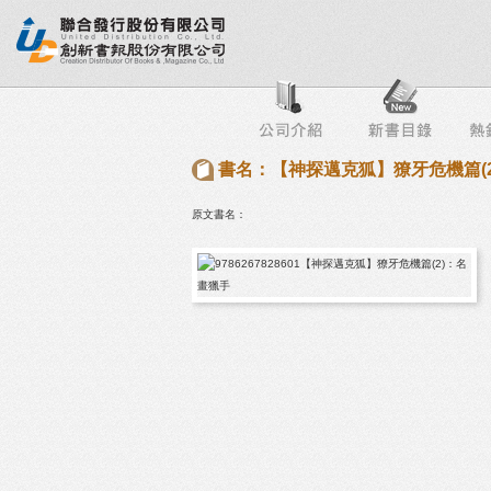
行榜
出版社專區
書店專區
目錄下載
會員服務
書名：【神探邁克狐】獠牙危機篇(
原文書名：