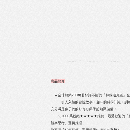
商品簡介
★全球熱銷200萬冊好評不斷的「神探邁克狐」
引人入勝的冒險故事 × 趣味的科學知識 × 訓
充分滿足孩子們的好奇心與學齡知識儲備！
╲1000萬粉絲★★★★★推薦，最受歡迎的「
觀察思考、邏輯推理，