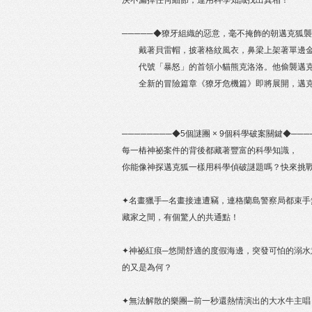
決不漏掉任何細節，運用科學知識找出真相！
─────◆獠牙組織的惡意，毫不掩飾的朝邁克狐襲
戴著貝雷帽，披著格紋風衣，鼻梁上架著單邊金絲
代號「暴怒」的首領小貓熊克洛洛。他偷襲邁克
全新的冒險篇章《獠牙危機篇》即將展開，邁克
────────◆5個謎團 × 9個科學破案關鍵◆───
每一樁神祕案件的背後都藏著豐富的科學知識，
你能像神探邁克狐一樣用科學偵破謎題嗎？快來挑
✦名畫獵手─名畫接連遭竊，連格蘭島警察局都束
藏家之間，有個驚人的共通點！
✦神祕紅痕─悠閒舒適的度假海邊，突發可怕的溺
的又是為何？
✦無法解散的樂團─前一秒還熱情演出的大水牛主