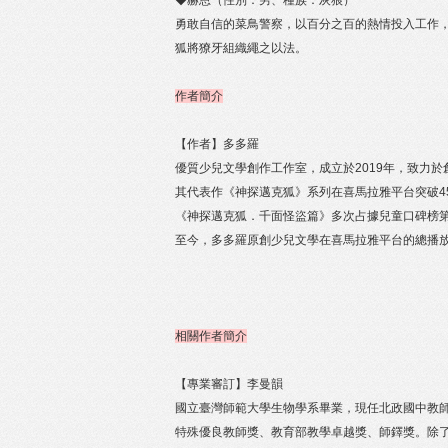
◆赫恩（性別：男、種族：灰狼）
勇敢自信的菜鳥警察，以百分之百的熱情投入工作
狐將獠牙組織繩之以法。
作者簡介
【作者】多多羅
優質少兒文學創作工作室，成立於2019年，致力
其代表作《神探邁克狐》系列在喜馬拉雅平台突破4
《神探邁克狐．千面怪盜篇》多次占據兒童口碑榜第
至今，多多羅原創少兒文學在喜馬拉雅平台的總播放
相關作者簡介
【專業審訂】李曼韻
國立臺灣師範大學生物學系畢業，現任北政國中教
特殊優良教師獎、教育部教學卓越獎、師鐸獎。除