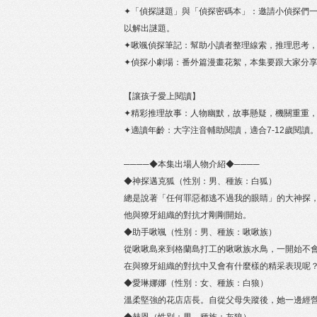
✦「偵探謎題」與「偵探密碼本」：邀請小偵探們
以解出謎題。
✦啾颯偵探筆記：幫助小讀者整理線索，推理思考
✦偵探小劇場：番外篇漫畫花絮，本集要跟大家分
【讓孩子愛上閱讀】
✦精彩推理故事：人物幽默，故事懸疑，機關重重
✦適讀年齡：大字注音輔助閱讀，適合7-12歲閱讀
────◆本集出場人物介紹◆────
◆神探邁克狐（性別：男、種族：白狐）
總是說著「任何罪惡都逃不過我的眼睛」的大神探
他與獠牙組織的對抗才剛剛開始。
◆助手啾颯（性別：男、種族：啾啾族）
從啾啾島來到格蘭島打工的啾啾族水鳥，一開始不
在與獠牙組織的對抗中又會有什麼樣的精采表現呢
◆愛琳娜娜（性別：女、種族：白狼）
溫柔堅強的花店店長。自從父母失蹤後，她一邊經