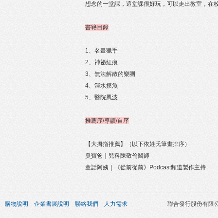
想念的一堂課，這堂課很好玩，可以走出教室，在
書籍目錄
1、名畫獵手
2、神祕紅痕
3、無法解散的樂團
4、渾水摸魚
5、醫院風波
推薦序/導讀/自序
【大拇指推薦】（以下依姓氏筆畫排序）
臭寶爸｜兒科陳敬倫醫師
童話阿姨｜《從前從前》Podcast頻道製作主持
購物說明
企業書展說明
聯絡我們
人力需求
聯合發行股份有限公司 版權所有