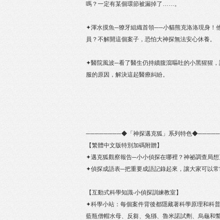
嗎？一定有某個環節被漏掉了……。
✦渾水摸魚─獠牙組織首領──小貓熊克洛洛現身！
員？不解開這個案子，恐怕大神探無法安心休養。
✦醫院風波─看了醫生仍持續腹瀉嘔吐的小黑猩猩
服的原因，解決這起醫療糾紛。
────────◆「神探邁克狐」系列特色◆─────
【繁體中文版特別加碼附贈】
✦邁克狐觀察報告─小小偵探在哪裡？神祕調查局想
✦偵探成語表─把重要成語記錄起來，讓大家可以常
【互動式科學知識‧小偵探訓練教室】
✦科學小站：每個案件背後都隱藏著科學原理和科
藍瓶僧帽水母、反芻、兔猻、魯米諾試劑、烏龜和