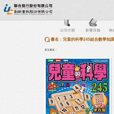
行榜
出版社專區
書店專區
目錄下載
會員服務
書名：兒童的科學245組合數學知
原文書名：