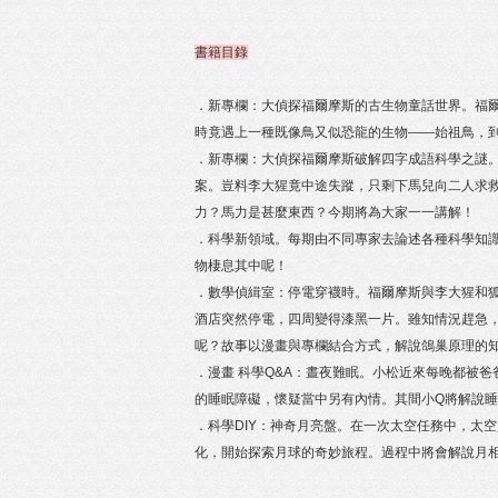
書籍目錄
．新專欄：大偵探福爾摩斯的古生物童話世界。福
時竟遇上一種既像鳥又似恐龍的生物——始祖鳥，
．新專欄：大偵探福爾摩斯破解四字成語科學之謎
案。豈料李大猩竟中途失蹤，只剩下馬兒向二人求
力？馬力是甚麼東西？今期將為大家一一講解！
．科學新領域。每期由不同專家去論述各種科學知
物棲息其中呢！
．數學偵緝室：停電穿襪時。福爾摩斯與李大猩和
酒店突然停電，四周變得漆黑一片。雖知情況趕急
呢？故事以漫畫與專欄結合方式，解說鴿巢原理的
．漫畫 科學Q&A：晝夜難眠。小松近來每晚都被
的睡眠障礙，懷疑當中另有內情。其間小Q將解說
．科學DIY：神奇月亮盤。在一次太空任務中，太
化，開始探索月球的奇妙旅程。過程中將會解說月