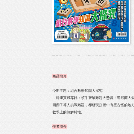
商品簡介
今期主題：組合數學知識大探究
．科學實踐專輯：頓牛智破難題大懸賞！遊戲商人
因獅子等人挑戰難題，卻發現拼圖中有些古怪的地
數學上的無解特性。
作者簡介