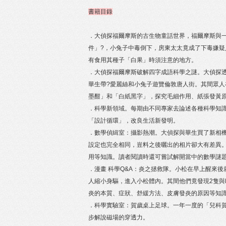
書籍目錄
．大偵探福爾摩斯的古生物童話世界，福爾摩斯與
件」?，小兔子中毒倒下，房東太太竟成了下毒嫌
有食用其種子「白果」時須注意的地方。
．大偵探福爾摩斯破解四字成語科學之謎。大偵探
華生帶?愛麗絲和小兔子遊覽倫敦唐人街。其間眾
墨酣」和「白紙黑字」，探究毛細作用、紙張發黃
．科學新領域。每期由不同專家去論述各種科學知
「設計循環」，改良生活新發明。
．數學偵緝室：攝影熱潮。大偵探與華生買了新相
設定也完全相同，豈料之後曬出的相片卻大有差異
用等知識。讀者閱讀時還可嘗試解開當中的數學謎
．漫畫 科學Q&A：炎之拯救隊。小松在早上醒來
人縮小身驅，進入小松體內。其間他們竟發現2隻與M
炎的本質、症狀、舒緩方法、皮膚發炎的原因等知
．科學實驗室：賀歲桌上足球。一年一度的「兒科
步解說磁場的穿透力。