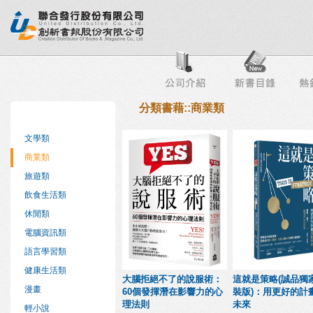
行榜
出版社專區
書店專區
目錄下載
會員服務
分類書藉::商業類
文學類
商業類
旅遊類
飲食生活類
休閒類
電腦資訊類
語言學習類
健康生活類
大腦拒絕不了的說服術：
這就是策略(誠品獨
漫畫
60個發揮潛在影響力的心
裝版)：用更好的計
理法則
未來
輕小說