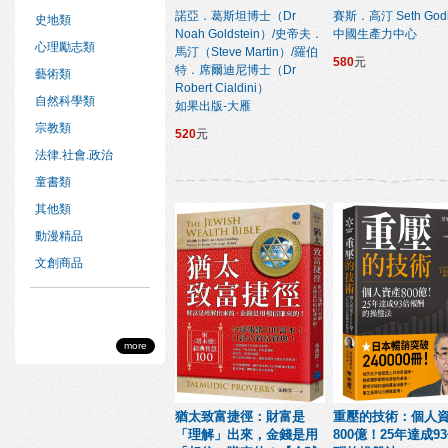
諾亞．葛斯坦博士（Dr
賽斯．高汀 Seth God
史地類
Noah Goldstein）/史帝夫．
中國生產力中心
心理勵志類
馬汀（Steve Martin）/羅伯
580
元
特．席爾迪尼博士（Dr
藝術類
Robert Cialdini）
自然科學類
如果出版-大雁
宗教類
520
元
法律.社會.政治
童書類
其他類
動漫精品
文創商品
more
猶太致富捷徑：財富是
重壓的技術：個人
「理解」出來，金錢是用
800億！25年達成9