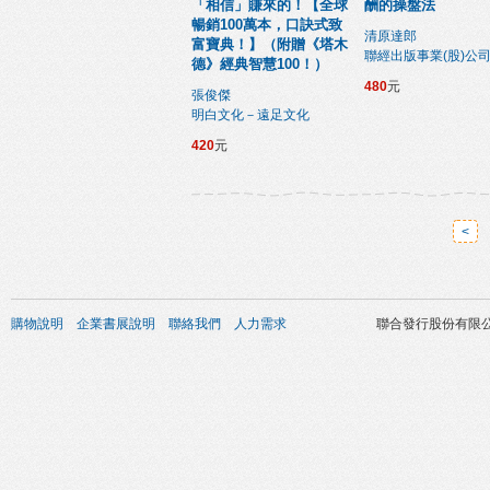
「相信」賺來的！【全球
酬的操盤法
暢銷100萬本，口訣式致
清原達郎
富寶典！】（附贈《塔木
聯經出版事業(股)公
德》經典智慧100！）
480
元
張俊傑
明白文化－遠足文化
420
元
<
購物說明
企業書展說明
聯絡我們
人力需求
聯合發行股份有限公司 版權所有