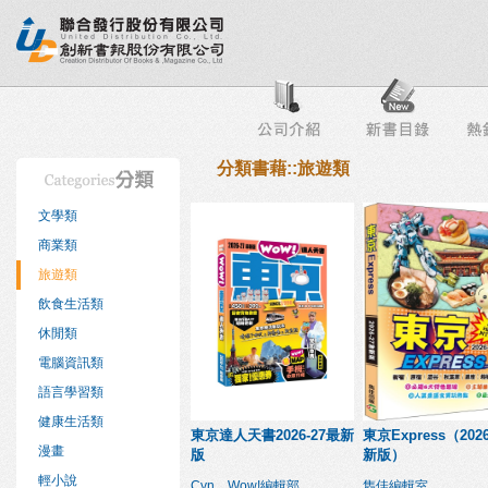
行榜
出版社專區
書店專區
目錄下載
會員服務
分類書藉::旅遊類
文學類
商業類
旅遊類
飲食生活類
休閒類
電腦資訊類
語言學習類
健康生活類
東京達人天書2026-27最新
東京Express（202
漫畫
版
新版）
輕小說
Cyn、Wow!編輯部
雋佳編輯室