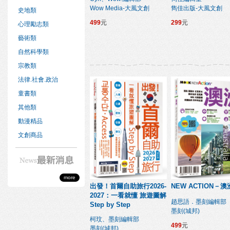
Wow Media-大風文創
雋佳出版-大風文創
史地類
499
元
299
元
心理勵志類
藝術類
自然科學類
宗教類
法律.社會.政治
童書類
其他類
動漫精品
文創商品
more
出發！首爾自助旅行2026-
NEW ACTION－澳
2027：一看就懂 旅遊圖解
趙思語．墨刻編輯部
Step by Step
墨刻(城邦)
柯玟、墨刻編輯部
499
元
墨刻(城邦)