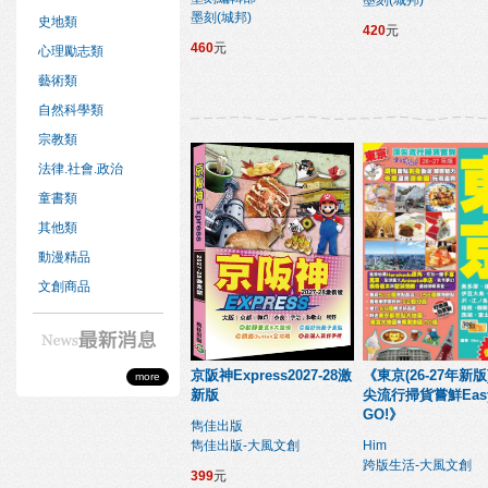
墨刻(城邦)
墨刻(城邦)
史地類
420
元
460
元
心理勵志類
藝術類
自然科學類
宗教類
法律.社會.政治
童書類
其他類
動漫精品
文創商品
京阪神Express2027-28激
《東京(26-27年新
more
新版
尖流行掃貨嘗鮮Eas
GO!》
雋佳出版
雋佳出版-大風文創
Him
跨版生活-大風文創
399
元