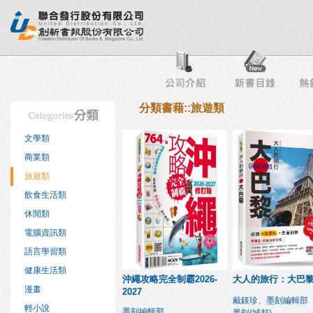
行榜
出版社專區
書店專區
目錄下載
會員服務
分類書藉::旅遊類
文學類
商業類
旅遊類
飲食生活類
休閒類
電腦資訊類
語言學習類
健康生活類
沖繩攻略完全制霸2026-
大人的旅行：大巴
漫畫
2027
戴鎂珍、墨刻編輯部
輕小說
墨刻編輯部