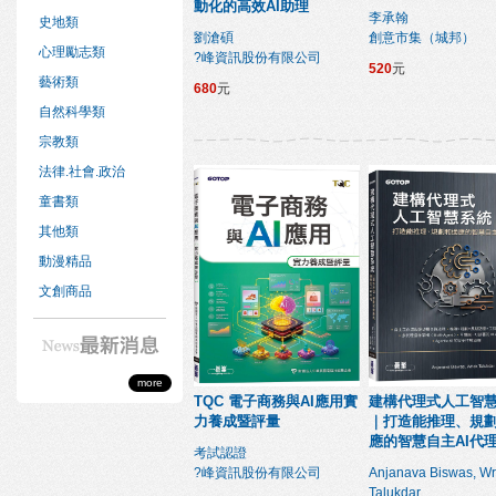
動化的高效AI助理
李承翰
史地類
劉滄碩
創意市集（城邦）
心理勵志類
?峰資訊股份有限公司
520
元
藝術類
680
元
自然科學類
宗教類
法律.社會.政治
童書類
其他類
動漫精品
文創商品
more
TQC 電子商務與AI應用實
建構代理式人工智
力養成暨評量
｜打造能推理、規
應的智慧自主AI代
考試認證
?峰資訊股份有限公司
Anjanava Biswas, Wr
Talukdar