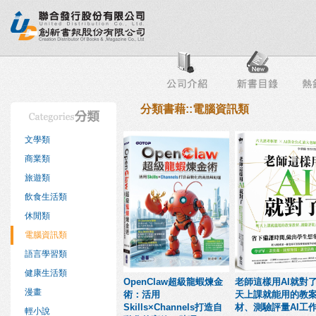
行榜
出版社專區
書店專區
目錄下載
會員服務
分類書藉::電腦資訊類
文學類
商業類
旅遊類
飲食生活類
休閒類
電腦資訊類
語言學習類
健康生活類
OpenClaw超級龍蝦煉金
老師這樣用AI就對
漫畫
術：活用
天上課就能用的教
Skills×Channels打造自
材、測驗評量AI工
輕小說