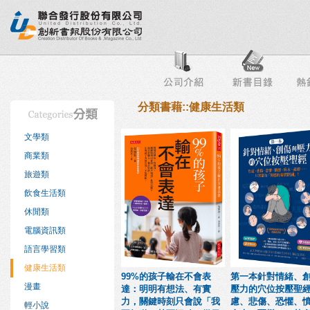
行榜
出版社專區
書店專區
目錄下載
會員服務
分類書藉::健康生活類
文學類
商業類
旅遊類
飲食生活類
休閒類
電腦資訊類
語言學習類
健康生活類
99%的孩子輸在不會表
第一本針對情緒、
漫畫
達：明明有想法、有實
壓力的穴位按壓聖
力，關鍵時刻只會說「我
慮、悲傷、恐懼、
輕小說