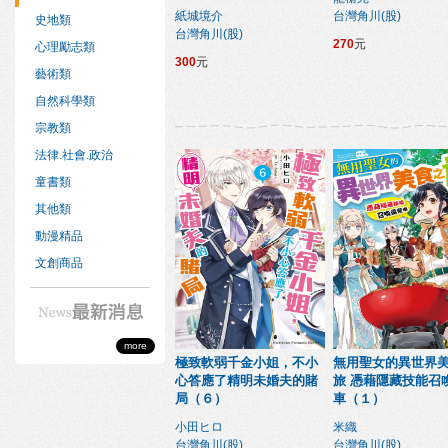
紙城境介
台灣角川(股)
史地類
台灣角川(股)
270
元
心理勵志類
300
元
藝術類
自然科學類
宗教類
法律.社會.政治
童書類
其他類
動漫精品
文創商品
more
極致軟弱千金小姐，不小
無用聖女的異世界
心答應了精明未婚夫的賭
旅 憑藉隱藏技能召
局（６）
車（１）
小田ヒロ
米織
台灣角川(股)
台灣角川(股)