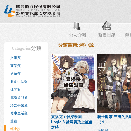
行榜
出版社專區
書店專區
目錄下載
會員服務
分類書藉::輕小說
文學類
商業類
旅遊類
飲食生活類
休閒類
電腦資訊類
語言學習類
健康生活類
夏洛克＋偵探學園
騎士爵家 三男的夙
漫畫
Logic.3 當烏鴉染上虹色
（１）
之時
輕小說
龍槍宛