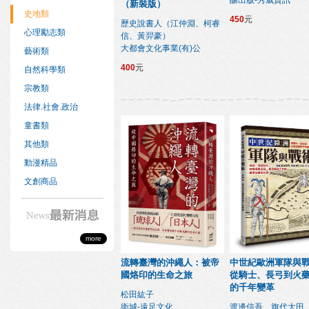
釀出版-秀威資訊
（新裝版）
史地類
450
元
歷史說書人（江仲淵、柯睿
心理勵志類
信、黃羿豪）
大都會文化事業(有)公
藝術類
400
元
自然科學類
宗教類
法律.社會.政治
童書類
其他類
動漫精品
文創商品
more
流轉臺灣的沖繩人：被帝
中世紀歐洲軍隊與
國烙印的生命之旅
從騎士、長弓到火
的千年變革
松田紘子
衛城-遠足文化
渡邊信吾、旗代大田