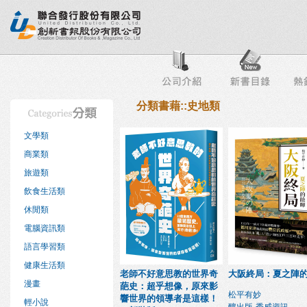
行榜
出版社專區
書店專區
目錄下載
會員服務
分類書藉::史地類
文學類
商業類
旅遊類
飲食生活類
休閒類
電腦資訊類
語言學習類
健康生活類
老師不好意思教的世界奇
大阪終局：夏之陣
漫畫
葩史：超乎想像，原來影
松平有妙
響世界的領導者是這樣！
輕小說