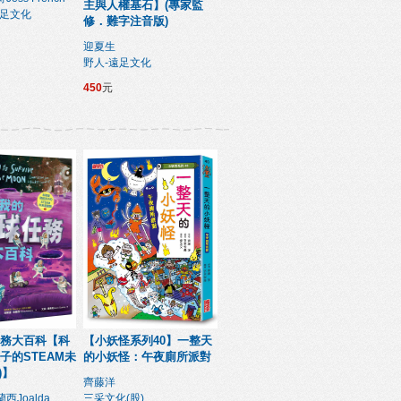
主與人權基石】(專家監
遠足文化
修．難字注音版)
迎夏生
野人-遠足文化
450
元
務大百科【科
【小妖怪系列40】一整天
子的STEAM未
的小妖怪：午夜廁所派對
)】
齊藤洋
西Joalda
三采文化(股)