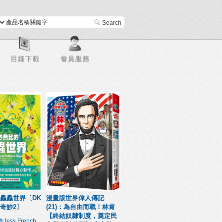
進階搜尋
蟲蟲世界〔DK
漫畫版世界偉人傳記
奇妙2〕
(21)：為自由而戰！林肯
【終結奴隸制度，奠定民
ss French