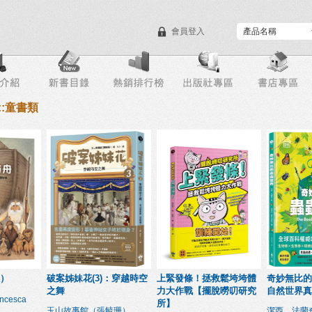
會員登入
目錄下載
會員服務
::童書類
）
破案姊妹花(3)：穿越時空
上緊發條！拯救鬆垮垮體
奇妙無比的
之舞
力大作戰【擺脫嘮叨研究
自然世界真
cesca
所】
玉山故事館（張毓珊）
潔西．法蘭奇Je