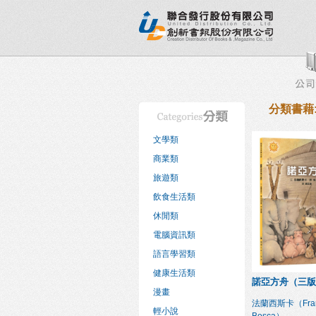
新書目錄
熱銷排行榜
出版社專區
書店專區
分類書藉
文學類
商業類
旅遊類
飲食生活類
休閒類
電腦資訊類
語言學習類
健康生活類
諾亞方舟（三版
漫畫
法蘭西斯卡（Fran
輕小說