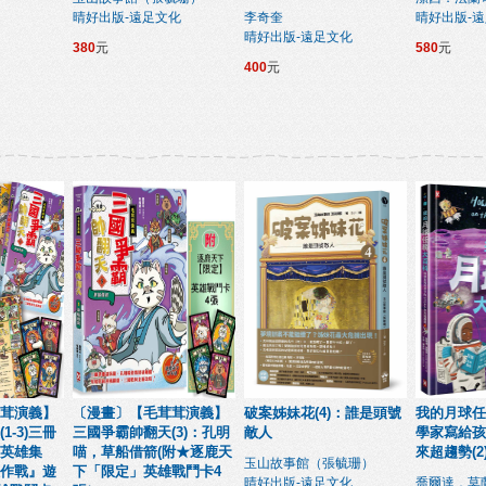
晴好出版-遠足文化
李奇奎
晴好出版-
晴好出版-遠足文化
380
元
580
元
400
元
茸演義】
〔漫畫〕【毛茸茸演義】
破案姊妹花(4)：誰是頭號
我的月球任
1-3)三冊
三國爭霸帥翻天(3)：孔明
敵人
學家寫給孩
英雄集
喵，草船借箭(附★逐鹿天
來超趨勢(2
玉山故事館（張毓珊）
作戰』遊
下「限定」英雄戰鬥卡4
晴好出版-遠足文化
喬爾達．莫蘭