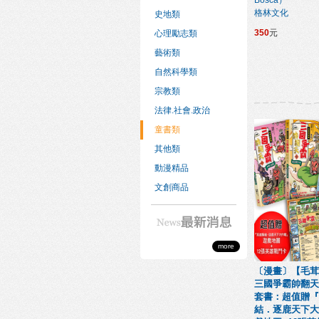
Bosca）
格林文化
史地類
350
元
心理勵志類
藝術類
自然科學類
宗教類
法律.社會.政治
童書類
其他類
動漫精品
文創商品
more
〔漫畫〕【毛茸
三國爭霸帥翻天(
套書：超值贈『
結．逐鹿天下大