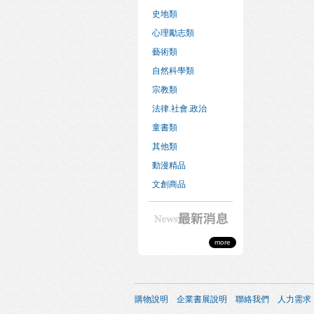
史地類
心理勵志類
藝術類
自然科學類
宗教類
法律.社會.政治
童書類
其他類
動漫精品
文創商品
more
購物說明
企業書展說明
聯絡我們
人力需求