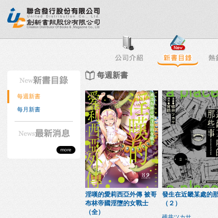
行榜
出版社專區
書店專區
目錄下載
會員服務
每週新書
每週新書
每月新書
more
淫嘆的愛莉西亞外傳 被哥
發生在近畿某處的
布林帝國淫墮的女戰士
（２）
（全）
碓井ツカサ