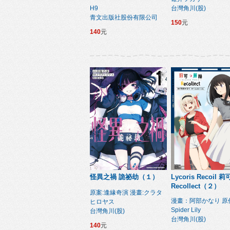
H9
台灣角川(股)
青文出版社股份有限公司
150
元
140
元
怪異之禍 詭祕劫（１）
Lycoris Recoil 
Recollect（２）
原案:逢緣奇演 漫畫:クラタ
漫畫：阿部かなり 原
ヒロヤス
Spider Lily
台灣角川(股)
台灣角川(股)
140
元