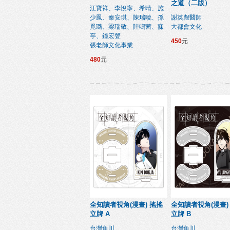
之道（二版）
江寶祥、李悅寧、希晴、施
少鳳、秦安琪、陳瑞曉、孫
謝英彪醫師
覓璐、梁瑞敬、陸鳴茜、寐
大都會文化
亭、鐘宏聲
450
元
張老師文化事業
480
元
全知讀者視角(漫畫) 搖搖
全知讀者視角(漫畫)
立牌 A
立牌 B
台灣角川
台灣角川