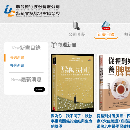
行榜
出版社專區
書店專區
目錄下載
會員服務
每週新書
每週新書
每月新書
more
因為你，我不同了：以敘
從裡到外養脾胃：
事重寫關係的連結與生命
療X穴位養護X病症
的盼望
跟著老中醫學習健