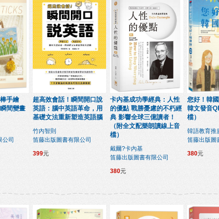
棒手繪
超高效會話！瞬間開口說
卡內基成功學經典：人性
您好！韓國
瞬間變畫
英語：腦中英語革命，用
的優點 戰勝憂慮的不朽經
韓文發音QR
基礎文法重新塑造英語腦
典 影響全球三億讀者！
檔）
（附全文配樂朗讀線上音
竹內智則
韓語教育推
檔）
限公司
笛藤出版圖書有限公司
笛藤出版圖
戴爾?卡內基
399
元
380
元
笛藤出版圖書有限公司
380
元