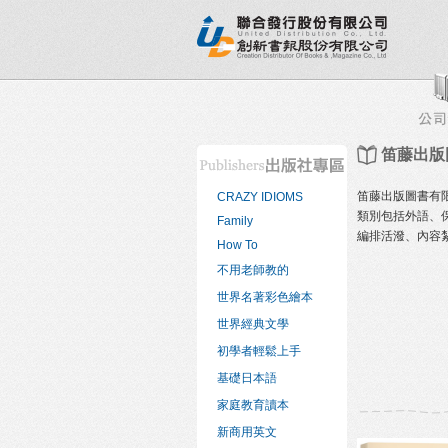
新書目錄
熱銷排行榜
出版社專區
書店專區
笛藤出版
笛藤出版圖書有
CRAZY IDIOMS
類別包括外語、
Family
編排活潑、內容
How To
不用老師教的
世界名著彩色繪本
世界經典文學
初學者輕鬆上手
基礎日本語
家庭教育讀本
新商用英文