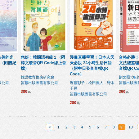
在美的光
您好！韓國語初級１（附
漫畫直播學習！日本人天
合格必勝！
（附贈紀
韓文發音QR Code線上音
天必說 24小時生活日語
文法總整理
檔）
（附中日發音音檔QR
音檔QR C
Code）
韓語教育推廣研究會
劉文照?海
限公司
笛藤出版圖書有限公司
近藤彩子．松田義人．野本
笛藤出版圖
千尋
380
元
360
元
笛藤出版圖書有限公司
280
元
<
1
2
3
4
5
6
7
8
9
10