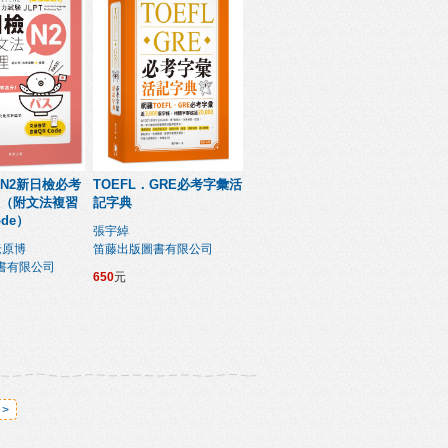
N2新日檢必考
TOEFL．GRE必考字彙活
（附文法複習
記字典
ode）
張宇綽
老原博
笛藤出版圖書有限公司
書有限公司
650
元
>