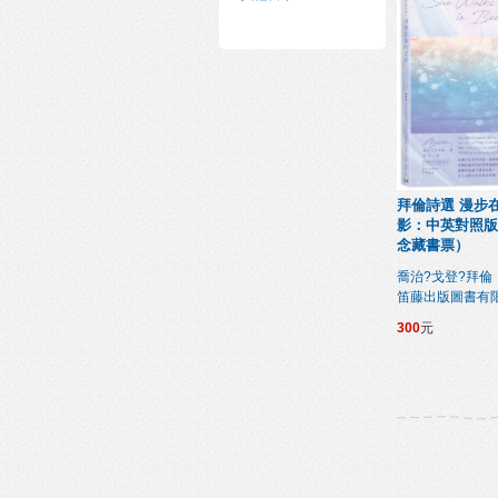
拜倫詩選 漫步
影：中英對照版
念藏書票）
喬治?戈登?拜倫
笛藤出版圖書有
300
元