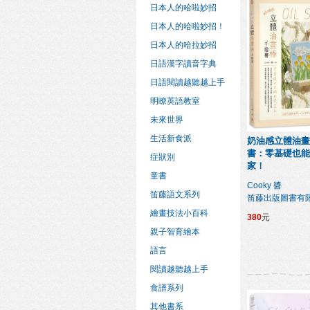
日本人的哈啦妙招
日本人的哈啦妙招！
日本人的哈拉妙招
日語漢字讀音字典
日語閱讀越聽越上手
明瞭英語教室
未來世界
生活新食派
奶油感立體油畫
書：零基礎也能
症狀別
家！
童書
Cooky 醬
笛藤語文系列
笛藤出版圖書有
繪畫技法小百科
380
元
親子智育繪本
語言
閱讀越聽越上手
食譜系列
其他書系