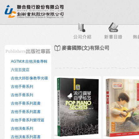
行榜
出版社專區
書店專區
目錄下載
會員服務
麥書國際(文)有限公司
AGTM木吉他演奏專輯
六弦百貨店
吉他大師影像教學光碟
吉他手冊系列
吉他手冊系列
吉他手冊系列叢書
吉他手冊系列叢書
吉他手冊系列樂理篇
吉他演奏系列
吉他演奏系列叢書