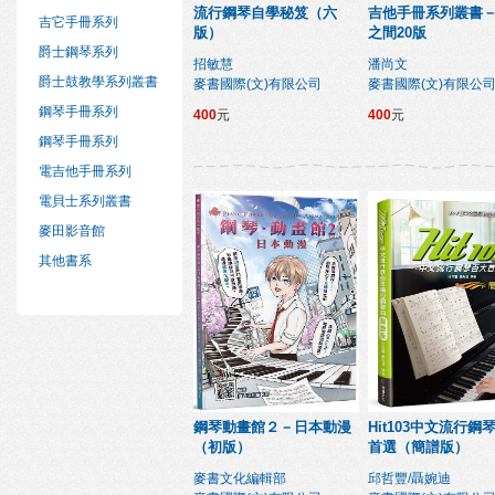
流行鋼琴自學秘笈（六
吉他手冊系列叢書
吉它手冊系列
版）
之間20版
爵士鋼琴系列
招敏慧
潘尚文
爵士鼓教學系列叢書
麥書國際(文)有限公司
麥書國際(文)有限公
鋼琴手冊系列
400
元
400
元
鋼琴手冊系列
電吉他手冊系列
電貝士系列叢書
麥田影音館
其他書系
鋼琴動畫館２－日本動漫
Hit103中文流行鋼
（初版）
首選（簡譜版）
麥書文化編輯部
邱哲豐/聶婉迪