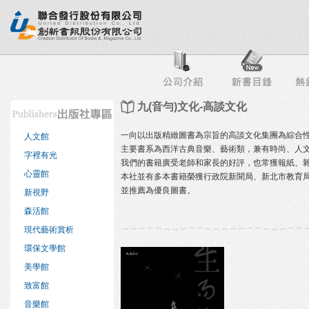
行榜
出版社專區
書店專區
目錄下載
會員服務
九(音勻)文化-高談文化
一向以出版精緻圖書為宗旨的高談文化集團為綜合性
人文館
主要書系為西洋古典音樂、藝術類，兼有時尚、人
字裡有光
我們的書籍廣受老師和家長的好評，也常獲報紙、
心靈館
本社並有多本書籍榮獲行政院新聞局、新北市教育
並推薦為優良圖書。
新視野
森活館
現代藝術賞析
環保文學館
美學館
致富館
音樂館