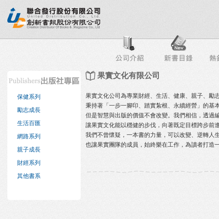
行榜
出版社專區
書店專區
目錄下載
會員服務
果實文化有限公司
果實文化公司為專業財經、生活、健康、親子、勵
保健系列
秉持著「一步一腳印、踏實紮根、永續經營」的基
勵志成長
但是智慧與出版的價值不會改變。我們相信，透過
生活百匯
讓果實文化能以穩健的步伐，向著既定目標跨步前
我們不曾懷疑，一本書的力量，可以改變、逆轉人
網路系列
也讓果實團隊的成員，始終樂在工作，為讀者打造
親子成長
財經系列
其他書系