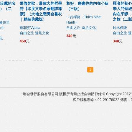
珍藏的名
薄伽梵歌：最偉大的哲學
和好：療癒你的內在小孩
禪者的初心
）（二
詩【印度文學名家翻譯導
（三版）
學入門聖經
讀】（大地之戀燙金書衣
內在平靜，
一行禪師（Thich Nhat
｜精裝典藏版）
之旅（二版
修伯里
Hanh）
nt-
毗耶娑Vyasa
自由之丘-遠足文化
鈴木俊隆
自由之丘-遠足文化
自由之丘-
340
元
化
450
元
340
元
1
聯合發行股份有限公司 版權所有禁止擅自轉貼節錄 © Copyright 2012 United Distr
客戶服務專線：02-29178022 傳真：02-