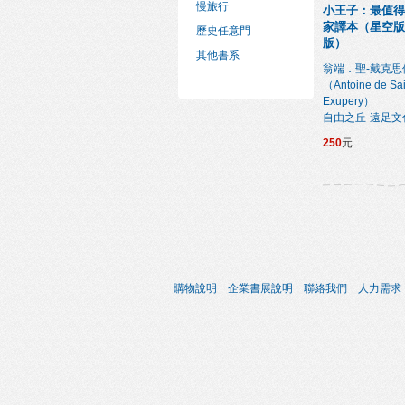
慢旅行
小王子：最值得
家譯本（星空版
歷史任意門
版）
其他書系
翁端．聖-戴克思
（Antoine de Sai
Exupery）
自由之丘-遠足文
250
元
購物說明
企業書展說明
聯絡我們
人力需求