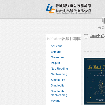
新書目錄
熱銷排行榜
出版社專區
書店專區
自由之丘
ArtScene
Explore
GreenLand
InSpirit
Neo Reading
NeoReading
Simple Life
SimpleLife
SimpleLife、
NeoReading
Voyage