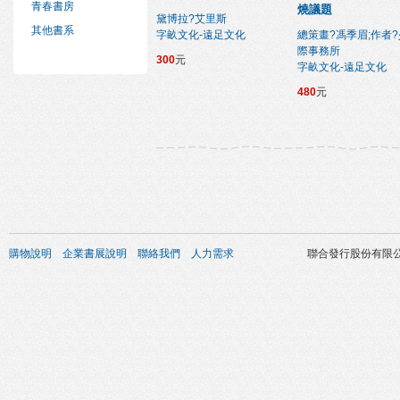
青春書房
燒議題
黛博拉?艾里斯
其他書系
字畝文化-遠足文化
總策畫?馮季眉;作者
際事務所
300
元
字畝文化-遠足文化
480
元
購物說明
企業書展說明
聯絡我們
人力需求
聯合發行股份有限公司 版權所有