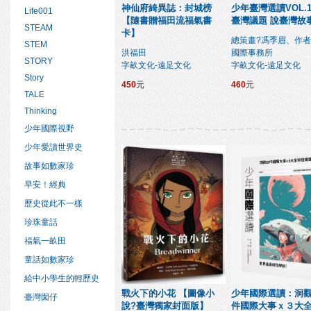
神仙府綺異誌：封城榜
少年臺灣選讀VOL.
Life001
【隨書贈福田流福氣書
臺灣議題 說臺灣故
STEAM
卡】
總策畫?馮季眉、作者
STEM
洪福田
國際事務所
STORY
字畝文化-遠足文化
字畝文化-遠足文化
Story
450
元
460
元
TALE
Thinking
少年國際視野
少年愛讀世界史
故事如數家珍
早安！經典
歷史從此不一樣
珍珠童話
福氣一畝田
童話如數家珍
給中小學生的輕歷史
戰火下的小花 【圖像小
少年國際選讀：洞
臺灣囡仔
說?臺灣獨家封面版】
件國際大事ｘ３大