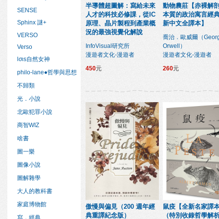
半導體超圖解：寫給未來
動物農莊【赤裸解
SENSE
人才的科技必修課，從IC
本質的政治寓言經
Sphinx 謎+
原理、晶片製程到產業概
新中文全譯本】
況的最強視覺化解說
VERSO
喬治．歐威爾（Geor
InfoVisual研究所
Orwell）
Verso
漫遊者文化-漫遊者
漫遊者文化-漫遊者
lσιs自然女神
450
元
260
元
philo-lane●哲學與思想
不歸類
光．小說
北歐犯罪小說
商智WIZ
啥書
圖一樂
圖像小說
圖解雜學
大人的教科書
家庭博物館
傲慢與偏見（200 週年經
鼠疫【全新名家譯
典重譯紀念版）
（特別收錄哲學解
寫．經典