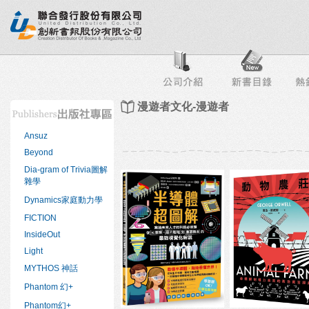
行榜
出版社專區
書店專區
目錄下載
會員服務
漫遊者文化-漫遊者
Ansuz
Beyond
Dia-gram of Trivia圖解
雜學
Dynamics家庭動力學
FICTION
InsideOut
Light
MYTHOS 神話
Phantom 幻+
Phantom幻+