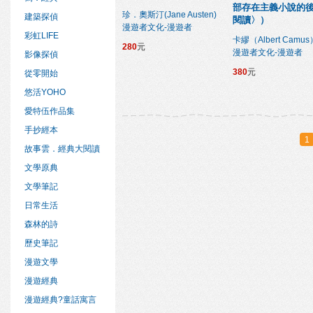
部存在主義小說的
珍．奧斯汀(Jane Austen)
建築探偵
閱讀〉）
漫遊者文化-漫遊者
彩虹LIFE
卡繆（Albert Camus
280
元
漫遊者文化-漫遊者
影像探偵
380
元
從零開始
悠活YOHO
愛特伍作品集
手抄經本
1
故事雲．經典大閱讀
文學原典
文學筆記
日常生活
森林的詩
歷史筆記
漫遊文學
漫遊經典
漫遊經典?童話寓言