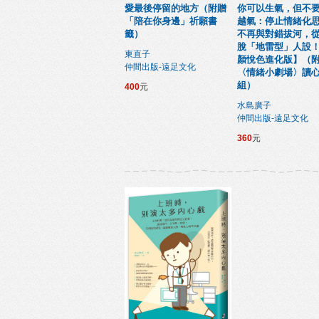
愛最後停留的地方（附贈
你可以生氣，但不
「陪在你身邊」祈願書
越氣：停止情緒化
籤）
不再與對錯拔河，
脫「地雷型」人設
東直子
顏悅色進化版】（
仲間出版-遠足文化
〈情緒小劇場〉讀
組）
400
元
水島廣子
仲間出版-遠足文化
360
元