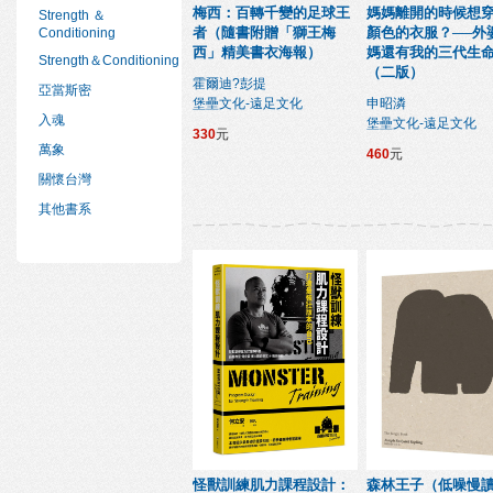
梅西：百轉千變的足球王
媽媽離開的時候想
Strength ＆
者（隨書附贈「獅王梅
顏色的衣服？──外
Conditioning
西」精美書衣海報）
媽還有我的三代生
Strength＆Conditioning
（二版）
霍爾迪?彭提
亞當斯密
堡壘文化-遠足文化
申昭潾
入魂
堡壘文化-遠足文化
330
元
萬象
460
元
關懷台灣
其他書系
怪獸訓練肌力課程設計：
森林王子（低噪慢