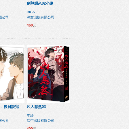
2
劍尊歸來02小說
BIGA
限公司
深空出版有限公司
460
元
．後日談完
凶人惡煞03
年終
限公司
深空出版有限公司
400
元