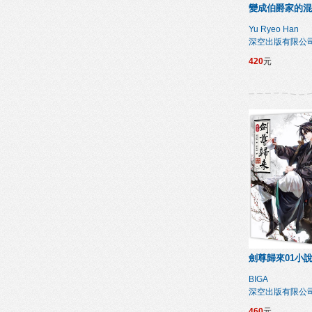
變成伯爵家的混
Yu Ryeo Han
深空出版有限公
420
元
劍尊歸來01小
BIGA
深空出版有限公
460
元