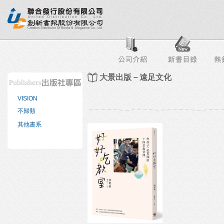
行榜
出版社專區
書店專區
目錄下載
會員服務
大景出版－遠足文化
VISION
不歸類
其他書系