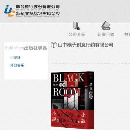
行榜
出版社專區
書店專區
目錄下載
會員服務
山中猴子創意行銷有限公司
小說謎
其他書系