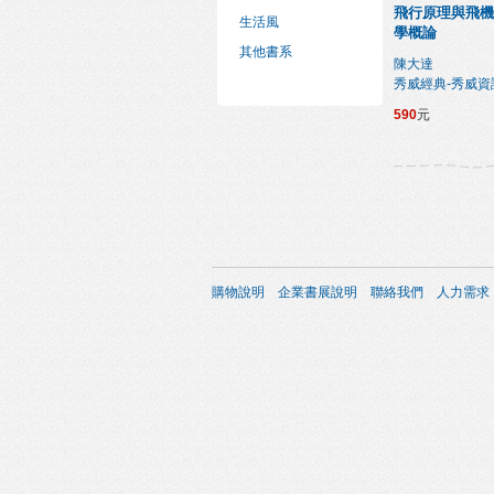
飛行原理與飛機
生活風
學概論
其他書系
陳大達
秀威經典-秀威資
590
元
購物說明
企業書展說明
聯絡我們
人力需求