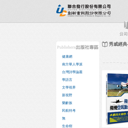
新書目錄
熱銷排行榜
出版社專區
書店專區
秀威經典
健康網
南方華人學派
台灣詩學論叢
學語言
文學視界
新視野
樂齡族
民航特考
無
生命樹