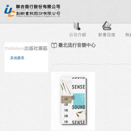
行榜
出版社專區
書店專區
目錄下載
會員服務
臺北流行音樂中心
其他書系