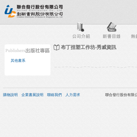
行榜
出版社專區
書店專區
目錄下載
會員服務
布丁捏塑工作坊-秀威資訊
其他書系
購物說明
企業書展說明
聯絡我們
人力需求
聯合發行股份有限公司 版權所有