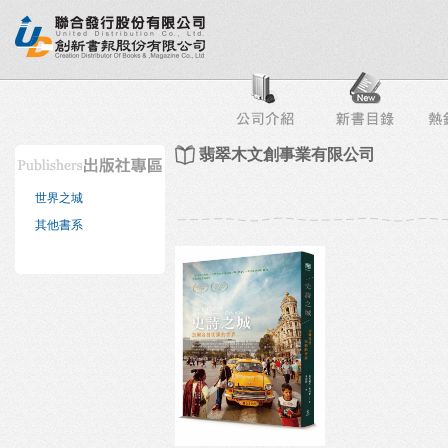
行榜
出版社專區
書店專區
目錄下載
會員服務
翡翠木文創事業有限公司
世界之城
其他書系