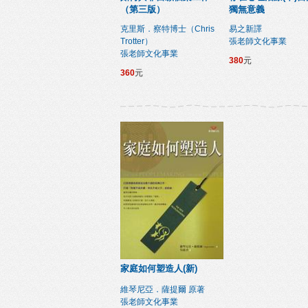
（第三版）
獨無意義
克里斯．察特博士（Chris
易之新譯
Trotter）
張老師文化事業
張老師文化事業
380
元
360
元
家庭如何塑造人(新)
維琴尼亞．薩提爾 原著
張老師文化事業