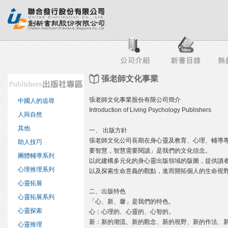
行榜
出版社專區
書店專區
目錄下載
會員服務
張老師文化事業
張老師文化事業股份有限公司簡介
中國人的追尋
Introduction of Living Psychology Publishers
人與自然
其他
一、 出版方針
張老師文化公司長期在身心靈及教育、心理、輔導
助人技巧
要智慧，智慧需要閱讀」是我們的文化信念。
團體輔導系列
以此建構多元化的身心靈出版領域的版圖，提供讀
心理推理系列
以及探索生命意義的觀點，進而開拓個人的生命視
心靈拓展
二、出版特色
心靈拓展系列
「心、新、馨」是我們的特色。
心靈探索
心：心理的、心靈的、心智的。
新：新的潮流、新的觀念、新的視野、新的作法、
心靈推理