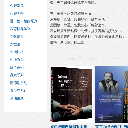
馨：每本書都流露溫馨與感情。
心靈清流
心靈美學
三、未來的出版目標與方向
用熱切、真誠、服務的心「經營生活」，
愛．性．婚姻系列
用關懷、尊重、智慧的心「經營生命」，
教育輔導系列
藉以展露生活點滴中的情，提供容易閱讀的知，
文化顯影
引導讀者走向可以實踐的行，發展心靈文化運動，
建構「新心靈」的王國。
浮世繪
生活技巧
生涯系列
親子系列
贏家系列
阿德勒系列
青少年系列
其他書系
如何與非自願個案工作
存在心理治療(下)自