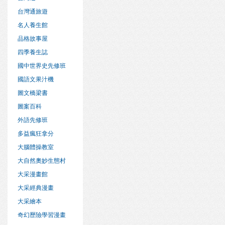
台灣通旅遊
名人養生館
品格故事屋
四季養生誌
國中世界史先修班
國語文果汁機
圖文橋梁書
圖案百科
外語先修班
多益瘋狂拿分
大腦體操教室
大自然奧妙生態村
大采漫畫館
大采經典漫畫
大采繪本
奇幻歷險學習漫畫