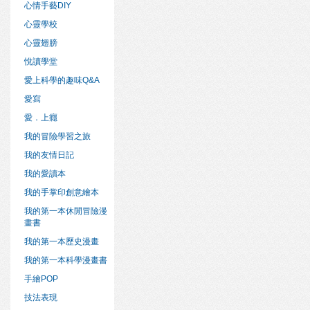
心情手藝DIY
心靈學校
心靈翅膀
悅讀學堂
愛上科學的趣味Q&A
愛寫
愛．上癮
我的冒險學習之旅
我的友情日記
我的愛讀本
我的手掌印創意繪本
我的第一本休閒冒險漫
畫書
我的第一本歷史漫畫
我的第一本科學漫畫書
手繪POP
技法表現