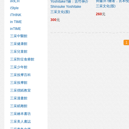
齊藤洋?繪者．宮本
iRICH
Yoshitake?繪：吉竹伸介
三采文化(股)
Shinsuke Yoshitake
iStyle
三采文化(股)
260
元
iTHINK
300
元
in TIME
inTIME
三采中醫館
1
三采健康館
三采兒童館
三采對症食療館
三采少年館
三采按摩百科
三采按摩館
三采摺紙教室
三采漫畫館
三采紙雕館
三采繪本書坊
三采美人書誌