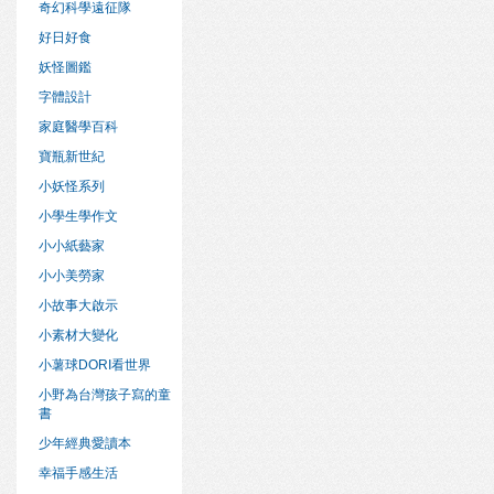
奇幻科學遠征隊
好日好食
妖怪圖鑑
字體設計
家庭醫學百科
寶瓶新世紀
小妖怪系列
小學生學作文
小小紙藝家
小小美勞家
小故事大啟示
小素材大變化
小薯球DORI看世界
小野為台灣孩子寫的童
書
少年經典愛讀本
幸福手感生活