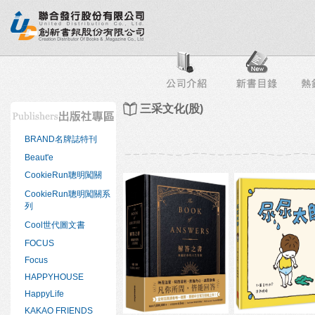
行榜
出版社專區
書店專區
目錄下載
會員服務
三采文化(股)
BRAND名牌誌特刊
Beaut'e
CookieRun聰明闖關
CookieRun聰明闖關系
列
Cool世代圖文書
FOCUS
Focus
HAPPYHOUSE
HappyLife
KAKAO FRIENDS