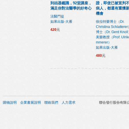
到凶器鑑識，92堂講座，
證，即使已被宣判
滿足你對法醫學的好奇心
病人，都還有重獲
機會
法醫門徒
如果出版-大雁
徐拉特樂博士（Dr.
Christina Schlatter
420
元
博士（Dr. Gerd Knol
美樂教授（Prof. Ulrik
mmerer）
如果出版-大雁
480
元
購物說明
企業書展說明
聯絡我們
人力需求
聯合發行股份有限公司 版權所有