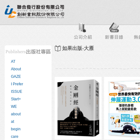
行榜
出版社專區
書店專區
目錄下載
會員服務
如果出版-大雁
AT
About
GAZE
I Prefer
ISSUE
Start+
WE
about
at
begin
care