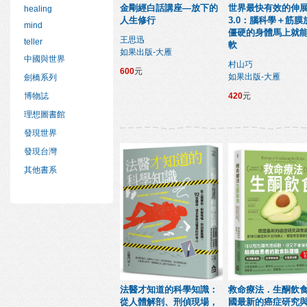
金剛經白話講座—放下的
世界最快有效的伸
healing
人生修行
3.0：腦科學＋筋膜
mind
僵硬的身體馬上就
王思迅
teller
軟
如果出版-大雁
中國與世界
村山巧
600
元
如果出版-大雁
劍橋系列
420
元
博物誌
理想圖書館
發現世界
發現台灣
其他書系
法醫才知道的科學知識：
救命療法．生酮飲
從人體解剖、刑偵現場，
國最新的癌症研究