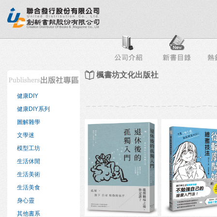
行榜
出版社專區
書店專區
目錄下載
會員服務
楓書坊文化出版社
健康DIY
健康DIY系列
圖解雜學
文學迷
模型工坊
生活休閒
生活美術
生活美食
身心靈
其他書系