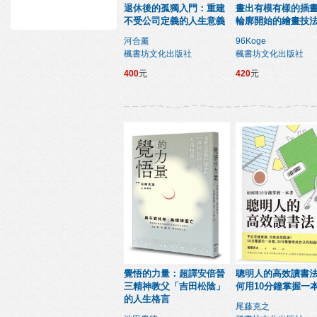
退休後的孤獨入門：重建
畫出有模有樣的插
不受公司定義的人生意義
輪廓開始的繪畫技
河合薰
96Koge
楓書坊文化出版社
楓書坊文化出版社
400
元
420
元
覺悟的力量：超譯安倍晉
聰明人的高效讀書
三精神教父「吉田松陰」
何用10分鐘掌握一
的人生格言
尾藤克之