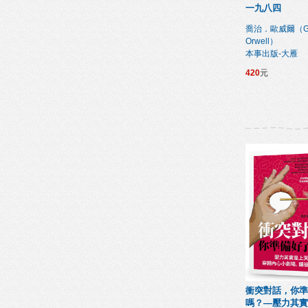
一九八四
喬治．歐威爾（Ge
Orwell）
本事出版-大雁
420
元
衝突對話，你準
嗎？—壓力其實