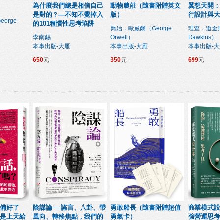
為什麼我們總是相信自己
動物農莊（隨書附贈英文
翼想天開：
是對的？—不知不覺掉入
版）
行設計與大
orge
的101種慣性思考陷阱
喬治．歐威爾（George
理查．道金斯（
李南錫
Orwell）
Dawkins）
本事出版-大雁
本事出版-大雁
本事出版-
650
元
350
元
699
元
備好了
陰謀論──謠言、八卦、帶
勇敢船長（隨書附贈超值
商業模式設
是上天給
風向、轉移焦點，我們的
勇氣卡）
強營運思考