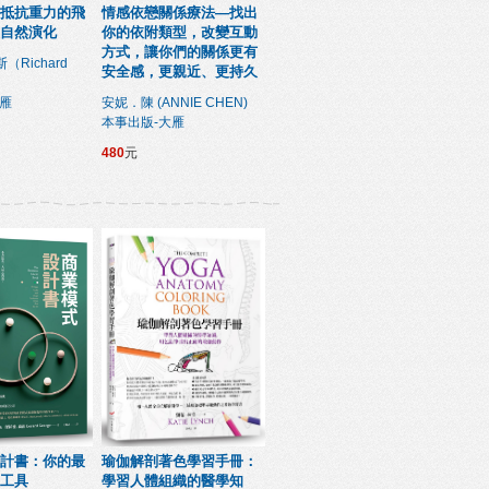
抵抗重力的飛
情感依戀關係療法—找出
自然演化
你的依附類型，改變互動
方式，讓你們的關係更有
Richard
安全感，更親近、更持久
大雁
安妮．陳 (ANNIE CHEN)
本事出版-大雁
480
元
計書：你的最
瑜伽解剖著色學習手冊：
工具
學習人體組織的醫學知